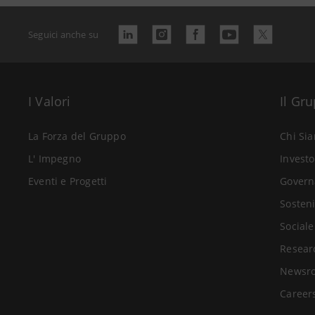
Seguici anche su
I Valori
Il Gr
La Forza del Gruppo
Chi Si
L' Impegno
Investo
Eventi e Progetti
Govern
Sosteni
Sociale
Resear
Newsr
Career