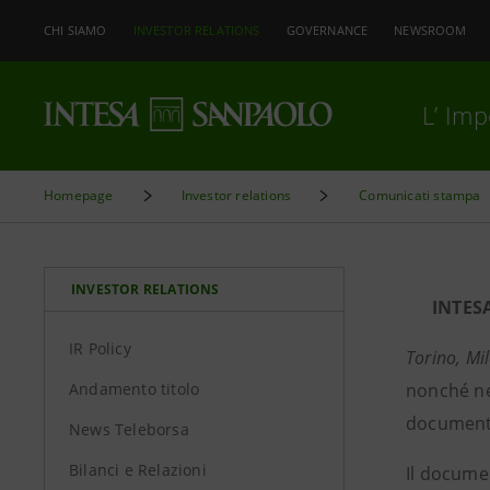
CHI SIAMO
INVESTOR RELATIONS
GOVERNANCE
NEWSROOM
L’ Im
Homepage
Investor relations
Comunicati stampa
INVESTOR RELATIONS
INTES
IR Policy
Torino, Mi
Andamento titolo
nonché ne
documento
News Teleborsa
Bilanci e Relazioni
Il docume