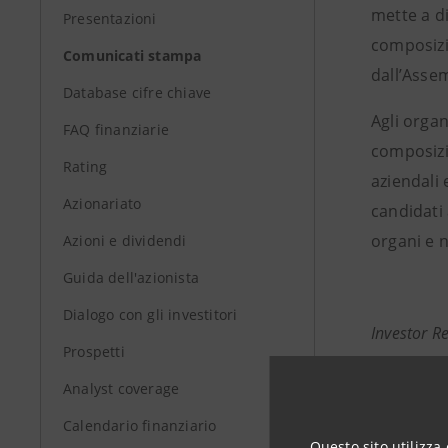
mette a di
Presentazioni
composizi
Comunicati stampa
dall’Assem
Database cifre chiave
Agli organ
FAQ finanziarie
composizio
Rating
aziendali 
Azionariato
candidati 
organi e n
Azioni e dividendi
Guida dell'azionista
Dialogo con gli investitori
Investor R
Prospetti
+39.02.87
Analyst coverage
investor.
Calendario finanziario
Questo sito utilizza 