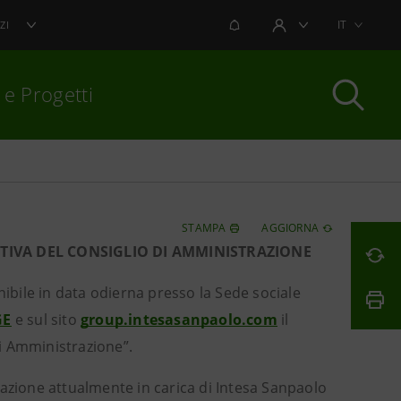
NOTIFICHE
IT
ZI
AREA UTENTE
 e Progetti
per chiudere
STAMPA
AGGIORNA
TIVA DEL CONSIGLIO DI AMMINISTRAZIONE
ibile in data odierna presso la Sede sociale
GE
e sul sito
group.intesasanpaolo.com
il
i Amministrazione”.
razione attualmente in carica di Intesa Sanpaolo