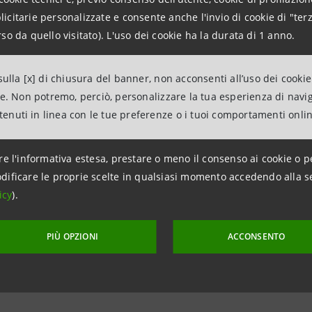
tions
citarie personalizzate e consente anche l'invio di cookie di "terz
962326
so da quello visitato). L'uso dei cookie ha la durata di 1 anno.
ntesasanpaolo.com
ulla [x] di chiusura del banner, non acconsenti all’uso dei cookie
tesasanpaolo.com
ne. Non potremo, perciò, personalizzare la tua esperienza di navi
ntenuti in linea con le tue preferenze o i tuoi comportamenti onli
re l'informativa estesa, prestare o meno il consenso ai cookie o p
dificare le proprie scelte in qualsiasi momento accedendo alla s
icy
).
PIÙ OPZIONI
ACCONSENTO
aggiornamento 28 febbraio 2025 alle ore 16:09