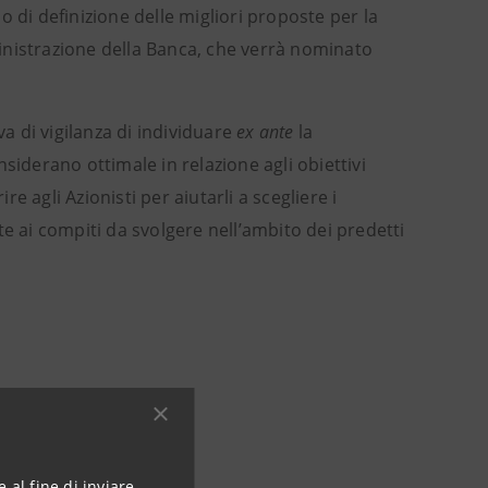
so di definizione delle migliori proposte per la
inistrazione della Banca, che verrà nominato
va di vigilanza di individuare
ex ante
la
siderano ottimale in relazione agli obiettivi
re agli Azionisti per aiutarli a scegliere i
e ai compiti da svolgere nell’ambito dei predetti
 al fine di inviare