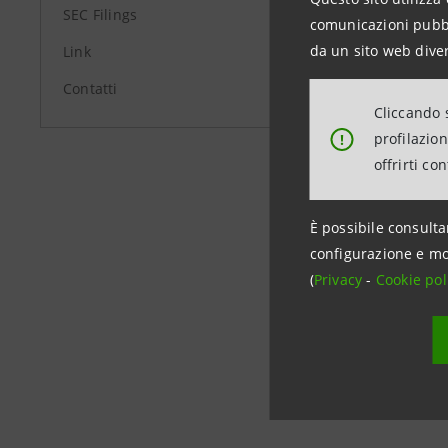
Media Rela
SEC Filings
comunicazioni pubbli
+39.02.87
da un sito web diver
Link
stampa@i
Contatti
Cliccando s
group.in
profilazio
!
offrirti co
È possibile consulta
configurazione e mo
(
Privacy
-
Cookie pol
Data ultimo 