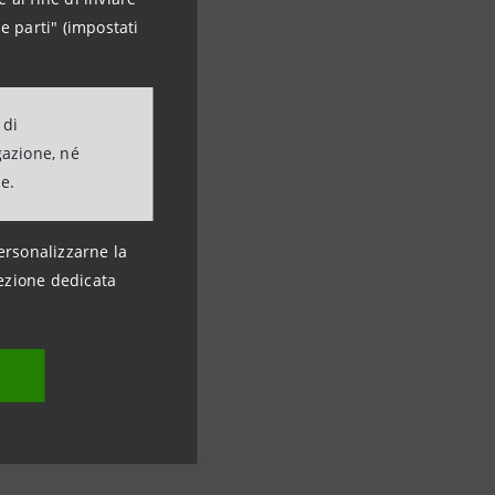
e parti" (impostati
 di
gazione, né
ne.
ersonalizzarne la
ezione dedicata