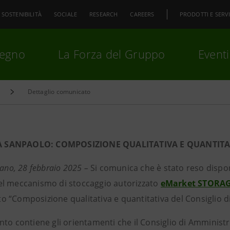
SOSTENIBILITÀ
SOCIALE
RESEARCH
CAREERS
PRODOTTI E SERVI
pegno
La Forza del Gruppo
Eventi
Dettaglio comunicato
premi
Invio
per cercare o
ESC
A SANPAOLO: COMPOSIZIONE QUALITATIVA E QUANTITA
lano, 28 febbraio 2025 –
Si comunica che è stato reso dispon
l meccanismo di stoccaggio autorizzato
eMarket STORA
 “Composizione qualitativa e quantitativa del Consiglio d
nto contiene gli orientamenti che il Consiglio di Amminist