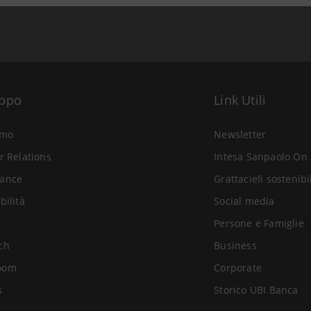
uppo
Link Utili
amo
Newsletter
r Relations
Intesa Sanpaolo On 
ance
Grattacieli sostenibi
bilità
Social media
Persone e Famiglie
ch
Business
oom
Corporate
s
Storico UBI Banca