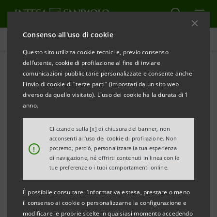
Consenso all'uso di cookie
Comunicati stampa
Questo sito utilizza cookie tecnici e, previo consenso
dell’utente, cookie di profilazione al fine di inviare
STAMPA
AGGIORNA
comunicazioni pubblicitarie personalizzate e consente anche
INTESA SANPAOLO: RESOCONTO INTERMEDIO AL 31
l'invio di cookie di "terze parti" (impostati da un sito web
MARZO 2025
diverso da quello visitato). L'uso dei cookie ha la durata di 1
anno.
Torino, Milano, 12 maggio 2025 –
Si comunica che il
Resoconto intermedio consolidato del Gruppo Intesa
Cliccando sulla [x] di chiusura del banner, non
acconsenti all’uso dei cookie di profilazione. Non
Sanpaolo al 31 marzo 2025 è stato reso disponibile
!
potremo, perciò, personalizzare la tua esperienza
nella giornata odierna presso la Sede sociale nonché
di navigazione, né offrirti contenuti in linea con le
tue preferenze o i tuoi comportamenti online.
nel meccanismo di stoccaggio autorizzato
eMarket
STORAGE
e nel sito
group.intesasanpaolo.com
.
È possibile consultare l'informativa estesa, prestare o meno
il consenso ai cookie o personalizzarne la configurazione e
modificare le proprie scelte in qualsiasi momento accedendo