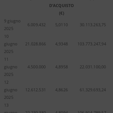
D’ACQUISTO
(€)
9 giugno
6.009.432
5,0110
30.113.263,75
2025
10
giugno
21.028.866
4,9348
103.773.247,94
2025
11
giugno
4.500.000
4,8958
22.031.100,00
2025
12
giugno
12.612.531
4,8626
61.329.693,24
2025
13
giugno
22.230.380
4,8094
106.914.789,57