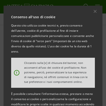
Consenso all'uso di cookie
Comunicati stampa
Questo sito utilizza cookie tecnici e, previo consenso
dell’utente, cookie di profilazione al fine di inviare
STAMPA
AGGIORNA
comunicazioni pubblicitarie personalizzate e consente anche
INTESA SANPAOLO: ESECUZIONE DEL PROGRAMMA
l'invio di cookie di "terze parti" (impostati da un sito web
DI ACQUISTO DI AZIONI PROPRIE FINALIZZATO
diverso da quello visitato). L'uso dei cookie ha la durata di 1
ALL’ANNULLAMENTO NEL PERIODO 9 GIUGNO - 13
anno.
GIUGNO 2025
Cliccando sulla [x] di chiusura del banner, non
acconsenti all’uso dei cookie di profilazione. Non
Torino, Milano, 16 giugno 2025
– Intesa Sanpaolo, in
!
potremo, perciò, personalizzare la tua esperienza
relazione all’esecuzione del programma di acquisto di
di navigazione, né offrirti contenuti in linea con le
tue preferenze o i tuoi comportamenti online.
azioni proprie finalizzato all’annullamento (
buyback
)
comunicato al mercato il 26 maggio 2025 e avviato il 2
È possibile consultare l'informativa estesa, prestare o meno
giugno 2025, informa, ai sensi della normativa
il consenso ai cookie o personalizzarne la configurazione e
modificare le proprie scelte in qualsiasi momento accedendo
applicabile, che nel periodo dal 9 giugno al 13 giugno