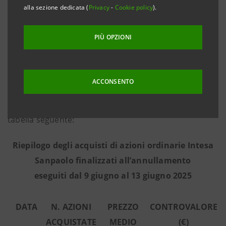
alla sezione dedicata (
Privacy
-
Cookie policy
).
2025 - in base alle informazioni fornite
dall’intermediario terzo Morgan Stanley Europe SE,
PIÙ OPZIONI
incaricato dell’esecuzione del programma in piena
indipendenza e senza alcun coinvolgimento del
Gruppo Intesa Sanpaolo - ha effettuato sul mercato
ACCONSENTO
regolamentato Euronext Milan gestito da Borsa
Italiana le operazioni di acquisto riepilogate nella
tabella seguente:
Riepilogo degli acquisti di azioni ordinarie Intesa
Sanpaolo finalizzati all’annullamento
eseguiti dal 9 giugno al 13 giugno 2025
DATA
N. AZIONI
PREZZO
CONTROVALORE
ACQUISTATE
MEDIO
(€)