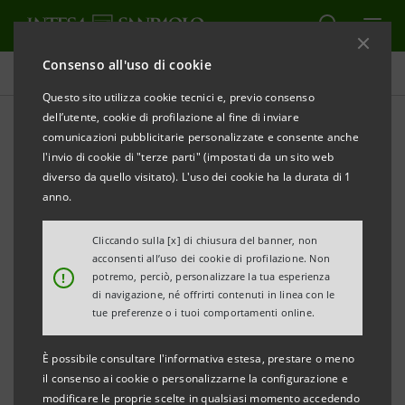
Consenso all'uso di cookie
Comunicati stampa
Questo sito utilizza cookie tecnici e, previo consenso
dell’utente, cookie di profilazione al fine di inviare
STAMPA
AGGIORNA
comunicazioni pubblicitarie personalizzate e consente anche
INTESA SANPAOLO: ESECUZIONE DEL PROGRAMMA
l'invio di cookie di "terze parti" (impostati da un sito web
DI ACQUISTO DI AZIONI PROPRIE FINALIZZATO
diverso da quello visitato). L'uso dei cookie ha la durata di 1
ALL’ANNULLAMENTO NEL PERIODO 18 AGOSTO - 22
anno.
AGOSTO 2025
Cliccando sulla [x] di chiusura del banner, non
acconsenti all’uso dei cookie di profilazione. Non
Torino, Milano, 25 agosto 2025
– Intesa Sanpaolo, in
!
potremo, perciò, personalizzare la tua esperienza
relazione all’esecuzione del programma di acquisto di
di navigazione, né offrirti contenuti in linea con le
tue preferenze o i tuoi comportamenti online.
azioni proprie finalizzato all’annullamento (
buyback
)
comunicato al mercato il 26 maggio 2025 e avviato il 2
È possibile consultare l'informativa estesa, prestare o meno
giugno 2025, informa, ai sensi della normativa
il consenso ai cookie o personalizzarne la configurazione e
modificare le proprie scelte in qualsiasi momento accedendo
applicabile, che nel periodo dal 18 agosto al 22 agosto