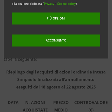
alla sezione dedicata (
Privacy
-
Cookie policy
).
2025 - in base alle informazioni fornite
dall’intermediario terzo Morgan Stanley Europe SE,
PIÙ OPZIONI
incaricato dell’esecuzione del programma in piena
indipendenza e senza alcun coinvolgimento del
Gruppo Intesa Sanpaolo - ha effettuato sul mercato
ACCONSENTO
regolamentato Euronext Milan gestito da Borsa
Italiana le operazioni di acquisto riepilogate nella
tabella seguente:
Riepilogo degli acquisti di azioni ordinarie Intesa
Sanpaolo finalizzati all’annullamento
eseguiti dal 18 agosto al 22 agosto 2025
DATA
N. AZIONI
PREZZO
CONTROVALORE
ACQUISTATE
MEDIO
(€)