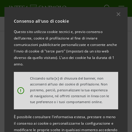
Consenso all'uso di cookie
Comunicati stampa
Questo sito utilizza cookie tecnici e, previo consenso
dell’utente, cookie di profilazione al fine di inviare
STAMPA
AGGIORNA
comunicazioni pubblicitarie personalizzate e consente anche
INTESA SANPAOLO: VARIAZIONE DEL CAPITALE
l'invio di cookie di "terze parti" (impostati da un sito web
SOCIALE
diverso da quello visitato). L'uso dei cookie ha la durata di 1
anno.
Torino, Milano, 27 ottobre 2025
– Intesa Sanpaolo
comunica la nuova composizione del capitale sociale
Cliccando sulla [x] di chiusura del banner, non
acconsenti all’uso dei cookie di profilazione. Non
sottoscritto e versato, conseguente all’annullamento,
!
potremo, perciò, personalizzare la tua esperienza
effettuato il 22 ottobre 2025, di tutte le azioni proprie
di navigazione, né offrirti contenuti in linea con le
tue preferenze o i tuoi comportamenti online.
acquistate in esecuzione del programma di
buyback
,
comunicato al mercato il 26 maggio 2025, avviato il 2
È possibile consultare l'informativa estesa, prestare o meno
(°)
giugno 2025 e concluso il 17 ottobre 2025
. Sono
il consenso ai cookie o personalizzarne la configurazione e
modificare le proprie scelte in qualsiasi momento accedendo
state annullate n. 390.280.888 azioni ordinarie Intesa