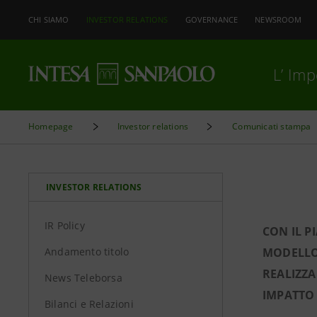
CHI SIAMO
INVESTOR RELATIONS
GOVERNANCE
NEWSROOM
L’ Im
Homepage
Investor relations
Comunicati stampa
INVESTOR RELATIONS
IR Policy
CON IL P
Andamento titolo
MODELLO 
REALIZZA
News Teleborsa
IMPATTO 
Bilanci e Relazioni