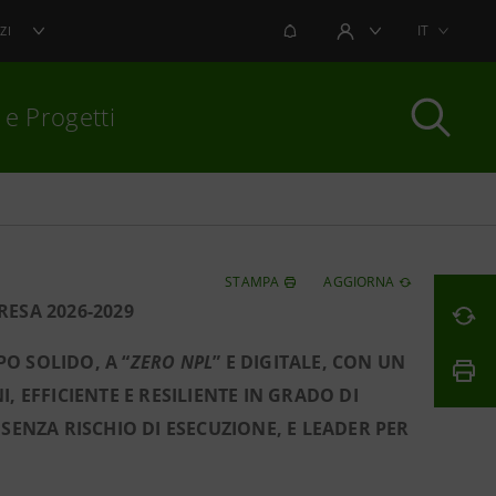
NOTIFICHE
IT
ZI
AREA UTENTE
 e Progetti
per chiudere
STAMPA
AGGIORNA
RESA 2026-2029
O SOLIDO, A “
ZERO NPL
” E DIGITALE, CON UN
 EFFICIENTE E RESILIENTE IN GRADO DI
SENZA RISCHIO DI ESECUZIONE, E LEADER PER