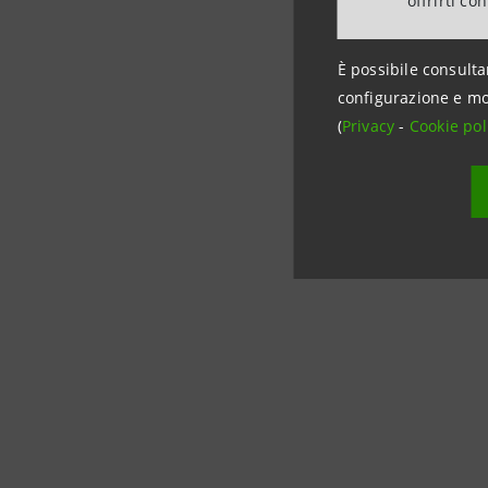
offrirti co
È possibile consulta
configurazione e mo
(
Privacy
-
Cookie pol