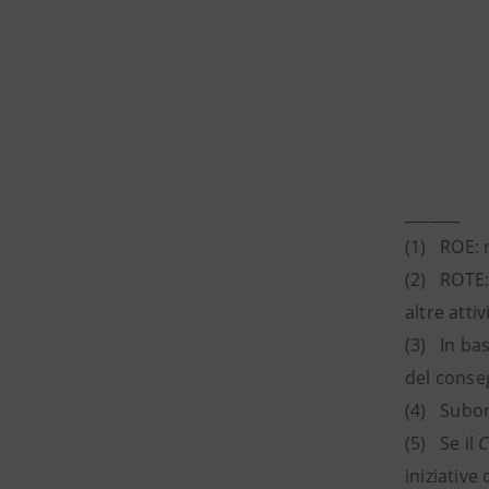
_______
(1) ROE: 
(2) ROTE: 
altre attiv
(3) In ba
del conseg
(4) Subord
(5) Se il
C
iniziative