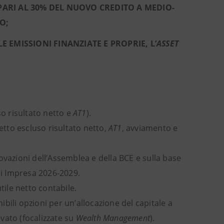
PARI AL 30% DEL NUOVO CREDITO A MEDIO-
O;
E EMISSIONI FINANZIATE E PROPRIE, L’
ASSET
o risultato netto e
AT1
).
etto escluso risultato netto,
AT1
, avviamento e
vazioni dell’Assemblea e della BCE e sulla base
 di Impresa 2026-2029.
tile netto contabile.
bili opzioni per un’allocazione del capitale a
vato (focalizzate su
Wealth Management
).