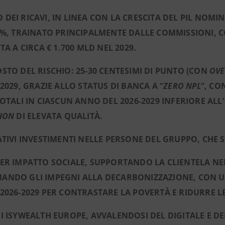
DEI RICAVI, IN LINEA CON LA CRESCITA DEL PIL NOMIN
3%, TRAINATO PRINCIPALMENTE DALLE COMMISSIONI, C
TA A CIRCA € 1.700 MLD NEL 2029.
STO DEL RISCHIO: 25-30 CENTESIMI DI PUNTO (CON
OV
-2029, GRAZIE ALLO STATUS DI BANCA A “
ZERO NPL
”, CO
TOTALI IN CIASCUN ANNO DEL 2026-2029 INFERIORE ALL’
TION
DI ELEVATA QUALITÀ.
ATIVI INVESTIMENTI NELLE PERSONE DEL GRUPPO, CHE
ER IMPATTO SOCIALE, SUPPORTANDO LA CLIENTELA NEL
NDO GLI IMPEGNI ALLA DECARBONIZZAZIONE, CON UN
2026-2029 PER CONTRASTARE LA POVERTÀ E RIDURRE L
I ISYWEALTH EUROPE, AVVALENDOSI DEL DIGITALE E DE