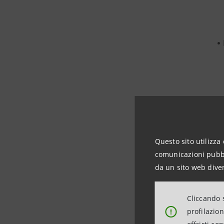
Questo sito utilizza 
comunicazioni pubbli
da un sito web diver
Cliccando s
profilazio
!