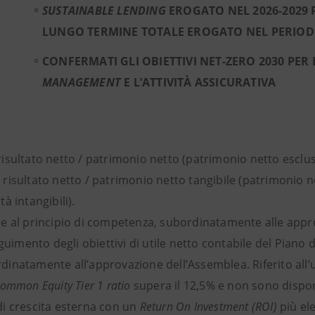
SUSTAINABLE LENDING
EROGATO NEL 2026-2029 
LUNGO TERMINE TOTALE EROGATO NEL PERIOD
CONFERMATI GLI OBIETTIVI NET-ZERO 2030 PER L
MANAGEMENT
E L’ATTIVITÀ ASSICURATIVA
risultato netto / patrimonio netto (patrimonio netto esclus
risultato netto / patrimonio netto tangibile (patrimonio n
ità intangibili).
se al principio di competenza, subordinatamente alle appro
uimento degli obiettivi di utile netto contabile del Piano
inatamente all’approvazione dell’Assemblea. Riferito all’u
ommon Equity Tier 1 ratio
supera il 12,5% e non sono disponi
 di crescita esterna con un
Return On Investment (ROI)
più ele