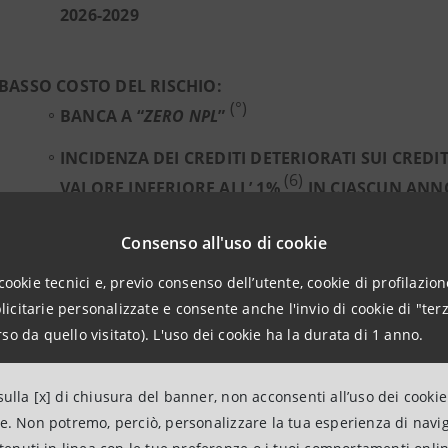
2026-2029
BASSO COSTO DEL RISCHIO:
(°)
BANCA A “
ZERO NPL
”
INCIDENZA DEI CREDITI DETERIORATI SUI CREDIT
(6)
VALORE INFERIORE ALL’ 1%
IN CIASCUN ANNO
RETTIFICHE NETTE SU CREDITI A € 1,2 MLD
NEL 2
Consenso all'uso di cookie
COSTO DEL RISCHIO A 25-30 CENTESIMI DI PUN
cookie tecnici e, previo consenso dell’utente, cookie di profilazione
CIASCUN ANNO DEL 2026-2029
citarie personalizzate e consente anche l'invio di cookie di "terz
so da quello visitato). L'uso dei cookie ha la durata di 1 anno.
CALO DEI COSTI:
ulla [x] di chiusura del banner, non acconsenti all’uso dei cookie
€ 1,6 MLD DI RISPARMI NEL 2026-2029
ne. Non potremo, perciò, personalizzare la tua esperienza di navi
COSTI OPERATIVI IN CALO A € 11,3 MLD NEL 202