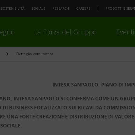
SOSTENIBILITÀ
SOCIALE
RESEARCH
CAREERS
PRODOTTI E SERVI
pegno
La Forza del Gruppo
Eventi
Dettaglio comunicato
premi
Invio
per cercare o
ESC
INTESA SANPAOLO: PIANO DI IMP
IANO, INTESA SANPAOLO SI CONFERMA COME UN GRUPP
DI BUSINESS FOCALIZZATO SUI RICAVI DA COMMISSIONI,
RE UNA FORTE CREAZIONE E DISTRIBUZIONE DI VALORE 
SOCIALE.