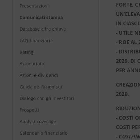
FORTE, C
Presentazioni
UN’ELEVA
Comunicati stampa
IN CIASC
Database cifre chiave
- UTILE N
FAQ finanziarie
- ROE AL
- DISTRI
Rating
2029, DI
Azionariato
PER ANNO
Azioni e dividendi
CREAZION
Guida dell'azionista
2029.
Dialogo con gli investitori
RIDUZION
Prospetti
- COSTI O
Analyst coverage
COSTI PE
Calendario finanziario
-
COST/I