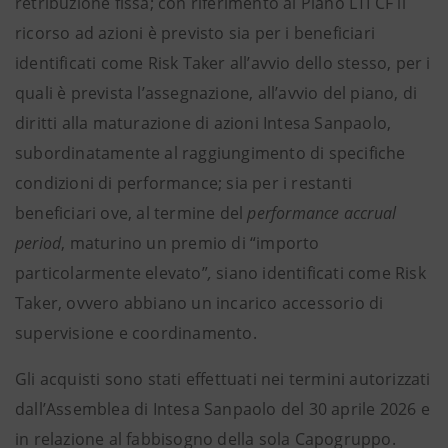
retribuzione fissa; con riferimento al Piano LTI CF il
ricorso ad azioni è previsto sia per i beneficiari
identificati come Risk Taker all’avvio dello stesso, per i
quali è prevista l’assegnazione, all’avvio del piano, di
diritti alla maturazione di azioni Intesa Sanpaolo,
subordinatamente al raggiungimento di specifiche
condizioni di performance; sia per i restanti
beneficiari ove, al termine del
performance accrual
period
, maturino un premio di “importo
particolarmente elevato”
,
siano identificati come Risk
Taker, ovvero abbiano un incarico accessorio di
supervisione e coordinamento.
Gli acquisti sono stati effettuati nei termini autorizzati
dall’Assemblea di Intesa Sanpaolo del 30 aprile 2026 e
in relazione al fabbisogno della sola Capogruppo.