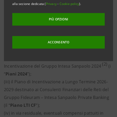
alla sezione dedicata (
Privacy
-
Cookie policy
).
Sanpaolo in relazione ai seguenti piani di
incentivazione del Gruppo:
PIÙ OPZIONI
(i) principalmente, il Sistema di Incentivazione 2025
del Gruppo Intesa Sanpaolo, nonché in proporzione
minore, i piani di incentivazione di alcune società
ACCONSENTO
(1)
controllate
(collettivamente, i “
Piani 2025
”);
(ii) il completamento dell’attuazione dei Piani di
(2)
Incentivazione del Gruppo Intesa Sanpaolo 2024
(i
“
Piani 2024
”);
(iii) il Piano di Incentivazione a Lungo Termine 2026-
2029 destinato ai Consulenti Finanziari delle Reti del
Gruppo Fideuram – Intesa Sanpaolo Private Banking
(il “
Piano LTI CF
”);
(iv) in via residuale, eventuali compensi pattuiti in