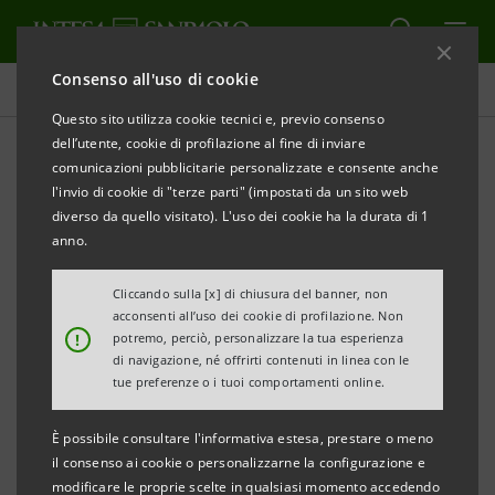
Consenso all'uso di cookie
Comunicati stampa
Questo sito utilizza cookie tecnici e, previo consenso
dell’utente, cookie di profilazione al fine di inviare
STAMPA
AGGIORNA
comunicazioni pubblicitarie personalizzate e consente anche
INTESA SANPAOLO HA ESEGUITO LA PRIMA
l'invio di cookie di "terze parti" (impostati da un sito web
TRANCHE
DEL PROGRAMMA DI ACQUISTO DI AZIONI
diverso da quello visitato). L'uso dei cookie ha la durata di 1
PROPRIE ORDINARIE PER L’ASSEGNAZIONE
anno.
GRATUITA IN RELAZIONE AI PIANI DI
Cliccando sulla [x] di chiusura del banner, non
INCENTIVAZIONE DEL GRUPPO
acconsenti all’uso dei cookie di profilazione. Non
!
potremo, perciò, personalizzare la tua esperienza
Torino, Milano, 13 maggio 2026
– Intesa Sanpaolo
di navigazione, né offrirti contenuti in linea con le
tue preferenze o i tuoi comportamenti online.
informa che nei giorni 11 e 12 maggio 2026 ha
eseguito la prima
tranche
del programma di acquisto
È possibile consultare l'informativa estesa, prestare o meno
di azioni proprie ordinarie a servizio
il consenso ai cookie o personalizzarne la configurazione e
modificare le proprie scelte in qualsiasi momento accedendo
dell’assegnazione gratuita di azioni ordinarie Intesa