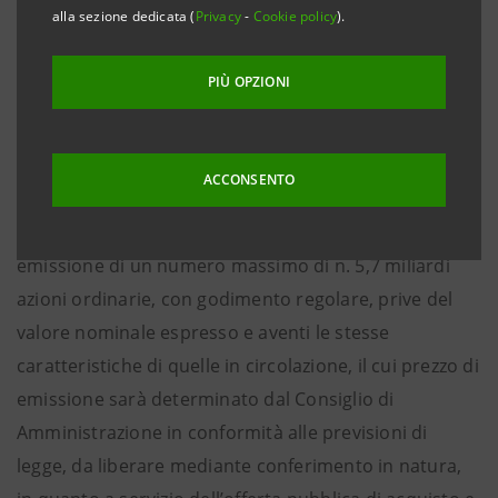
alla sezione dedicata (
Privacy
-
Cookie policy
).
1. Proposta di attribuzione al Consiglio di
Amministrazione, ai sensi dell’art. 2443 del codice
PIÙ OPZIONI
civile, della facoltà, da esercitarsi entro il 10
settembre 2027, di aumentare il capitale sociale in
una o più volte, in via scindibile, con esclusione del
ACCONSENTO
diritto di opzione ai sensi dell’art. 2441, quarto
comma, primo periodo, del codice civile, e con
emissione di un numero massimo di n. 5,7 miliardi
azioni ordinarie, con godimento regolare, prive del
valore nominale espresso e aventi le stesse
caratteristiche di quelle in circolazione, il cui prezzo di
emissione sarà determinato dal Consiglio di
Amministrazione in conformità alle previsioni di
legge, da liberare mediante conferimento in natura,