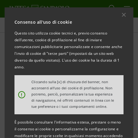
Consenso all'uso di cookie
Comunicati stampa
Questo sito utilizza cookie tecnici e, previo consenso
dell’utente, cookie di profilazione al fine di inviare
STAMPA
AGGIORNA
comunicazioni pubblicitarie personalizzate e consente anche
INTESA SANPAOLO: AVVISO DI CONVOCAZIONE DI
l'invio di cookie di "terze parti" (impostati da un sito web
ASSEMBLEA STRAORDINARIA
diverso da quello visitato). L'uso dei cookie ha la durata di 1
anno.
Torino, Milano, 8 giugno 2026
– E’ convocata
l’
Assemblea Straordinaria
di Intesa Sanpaolo S.p.A.
Cliccando sulla [x] di chiusura del banner, non
acconsenti all’uso dei cookie di profilazione. Non
presso il Nuovo Centro Direzionale in Torino, con
!
potremo, perciò, personalizzare la tua esperienza
ingresso in Corso Inghilterra n. 3, per le
ore 10.00
del
di navigazione, né offrirti contenuti in linea con le
tue preferenze o i tuoi comportamenti online.
10 settembre 2026, in unica convocazione
, per
discutere e deliberare sul seguente
È possibile consultare l'informativa estesa, prestare o meno
il consenso ai cookie o personalizzarne la configurazione e
Ordine del giorno:
modificare le proprie scelte in qualsiasi momento accedendo