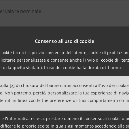
del valore nominale
 sociale aggiornato a seguito dei predetti aumenti di capit
Consenso all'uso di cookie
elle Imprese di Torino.
cookie tecnici e, previo consenso dell’utente, cookie di profilazione
citarie personalizzate e consente anche l'invio di cookie di "terz
so da quello visitato). L'uso dei cookie ha la durata di 1 anno.
elations
943180
ulla [x] di chiusura del banner, non acconsenti all’uso dei cookie
relations@intesasanpaolo.com
ne. Non potremo, perciò, personalizzare la tua esperienza di navi
ntenuti in linea con le tue preferenze o i tuoi comportamenti onli
tions
962326
re l'informativa estesa, prestare o meno il consenso ai cookie o p
ntesasanpaolo.com
dificare le proprie scelte in qualsiasi momento accedendo alla s