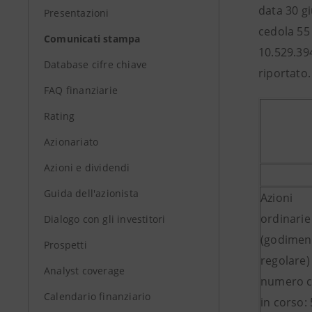
data 30 g
Presentazioni
cedola 55
Comunicati stampa
10.529.394
Database cifre chiave
riportato.
FAQ finanziarie
Rating
Azionariato
Azioni e dividendi
Guida dell'azionista
Azioni
ordinari
Dialogo con gli investitori
(godimen
Prospetti
regolare)
Analyst coverage
numero c
Calendario finanziario
in corso: