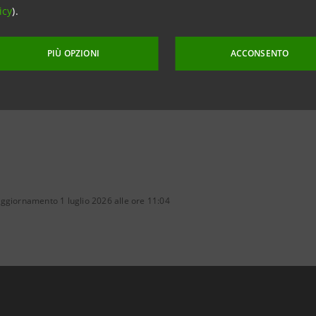
icy
).
tesasanpaolo.com
PIÙ OPZIONI
ACCONSENTO
ggiornamento 1 luglio 2026 alle ore 11:04