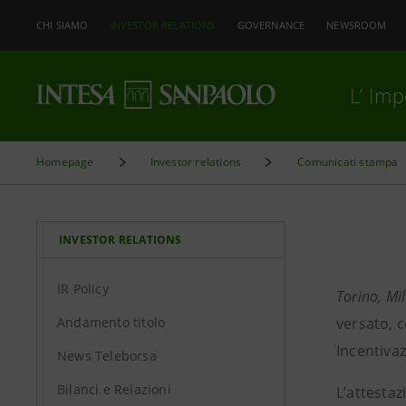
CHI SIAMO
INVESTOR RELATIONS
GOVERNANCE
NEWSROOM
L’ Im
Homepage
Investor relations
Comunicati stampa
INVESTOR RELATIONS
IR Policy
Torino, Mi
Andamento titolo
versato, c
Incentiva
News Teleborsa
Bilanci e Relazioni
L’attestaz