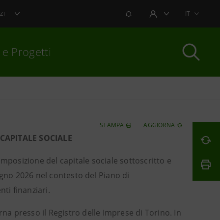
NOTIFICHE
IT
ZI
AREA UTENTE
 e Progetti
per chiudere
STAMPA
AGGIORNA
CAPITALE SOCIALE
posizione del capitale sociale sottoscritto e
ugno 2026 nel contesto del Piano di
i finanziari.
rna presso il Registro delle Imprese di Torino. In