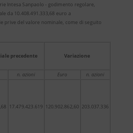
rie Intesa Sanpaolo - godimento regolare,
ale da 10.408.491.333,68 euro a
ie prive del valore nominale, come di seguito
ciale precedente
Variazione
n. azioni
Euro
n. azioni
,68
17.479.423.619
120.902.862,60
203.037.336