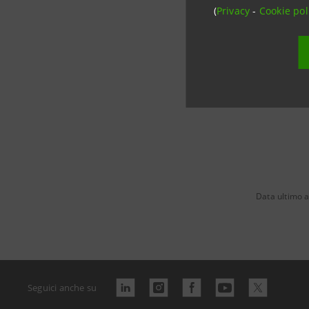
(
Privacy
-
Cookie pol
group.in
Data ultimo a
Seguici anche su