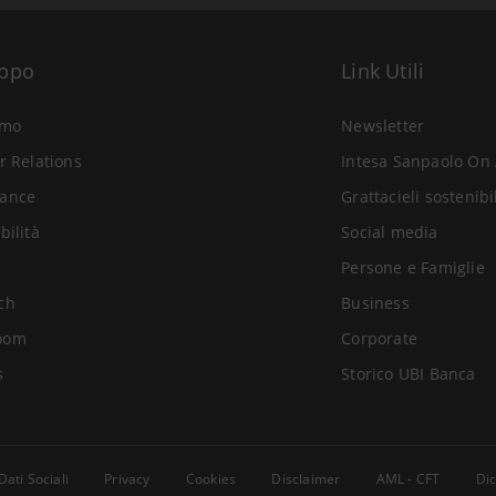
uppo
Link Utili
amo
Newsletter
r Relations
Intesa Sanpaolo On 
ance
Grattacieli sostenibi
bilità
Social media
Persone e Famiglie
ch
Business
oom
Corporate
s
Storico UBI Banca
Dati Sociali
Privacy
Cookies
Disclaimer
AML - CFT
Dic