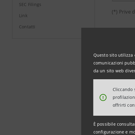
SEC Filings
(*) Prive 
Link
Contatti
Lo Statuto
Registro d
Questo sito utilizza 
comunicazioni pubbli
da un sito web diver
Investor R
+39.02.87
Cliccando s
investor.
profilazio
!
offrirti co
Media Rela
+39.02.87
È possibile consulta
stampa@i
configurazione e mo