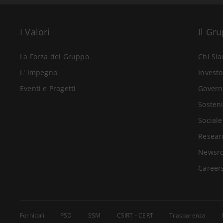
I Valori
Il Gr
La Forza del Gruppo
Chi Si
L' Impegno
Investo
Eventi e Progetti
Govern
Sosteni
Sociale
Resear
Newsr
Career
Fornitori
PSD
SSM
CSIRT - CERT
Trasparenza