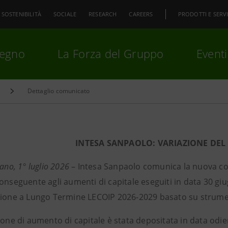
SOSTENIBILITÀ
SOCIALE
RESEARCH
CAREERS
PRODOTTI E SERVI
pegno
La Forza del Gruppo
Eventi
Dettaglio comunicato
premi
Invio
per cercare o
ESC
INTESA SANPAOLO: VARIAZIONE DEL 
lano, 1° luglio 2026
– Intesa Sanpaolo comunica la nuova com
onseguente agli aumenti di capitale eseguiti in data 30 gi
zione a Lungo Termine LECOIP 2026-2029 basato su strument
ione di aumento di capitale è stata depositata in data odie