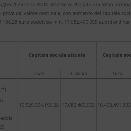
iugno 2026 sono state emesse n. 203.037.336 azioni ordina
 - prive del valore nominale, con aumento del capitale soci
.196,28 euro suddiviso in n. 17.682.460.955 azioni ordinar
Capitale sociale attuale
Capitale so
Euro
n. azioni
Euro
(*)
e
to
10.529.394.196,28
17.682.460.955
10.408.491.333
edola
 55