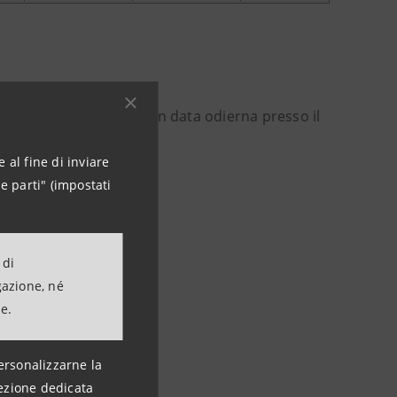
ale è stato depositato in data odierna presso il
 al fine di inviare
e parti" (impostati
 di
gazione, né
ne.
ersonalizzarne la
ezione dedicata