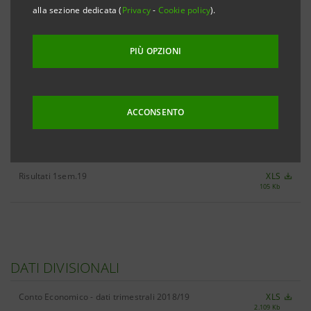
alla sezione dedicata (
Privacy
-
Cookie policy
).
PIÙ OPZIONI
TUTTE LE CIFRE CHIAVE 1SEM.19
XLS
2.754 Kb
ACCONSENTO
RISULTATI
Risultati 1sem.19
XLS
105 Kb
DATI DIVISIONALI
Conto Economico - dati trimestrali 2018/19
XLS
2.109 Kb