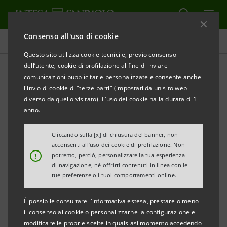
Consenso all'uso di cookie
Database cifre chiave
Questo sito utilizza cookie tecnici e, previo consenso
dell’utente, cookie di profilazione al fine di inviare
comunicazioni pubblicitarie personalizzate e consente anche
Database cifre chiave
l'invio di cookie di "terze parti" (impostati da un sito web
1sem.19
diverso da quello visitato). L'uso dei cookie ha la durata di 1
anno.
Cliccando sulla [x] di chiusura del banner, non
STAMPA
AGGIORNA
acconsenti all’uso dei cookie di profilazione. Non
!
potremo, perciò, personalizzare la tua esperienza
di navigazione, né offrirti contenuti in linea con le
I dati qui contenuti hanno carattere esclusivamente
tue preferenze o i tuoi comportamenti online.
informativo e non sostituiscono la consultazione dei
È possibile consultare l'informativa estesa, prestare o meno
documenti ufficiali del Gruppo Intesa Sanpaolo.
il consenso ai cookie o personalizzarne la configurazione e
modificare le proprie scelte in qualsiasi momento accedendo