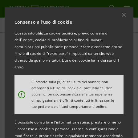
Consenso all'uso di cookie
Database cifre chiave
Questo sito utilizza cookie tecnici e, previo consenso
dell’utente, cookie di profilazione al fine di inviare
comunicazioni pubblicitarie personalizzate e consente anche
Database cifre chiave
l'invio di cookie di "terze parti" (impostati da un sito web
1trim.09
diverso da quello visitato). L'uso dei cookie ha la durata di 1
anno.
Cliccando sulla [x] di chiusura del banner, non
STAMPA
AGGIORNA
acconsenti all’uso dei cookie di profilazione. Non
!
potremo, perciò, personalizzare la tua esperienza
di navigazione, né offrirti contenuti in linea con le
I dati qui contenuti hanno carattere esclusivamente
tue preferenze o i tuoi comportamenti online.
informativo e non sostituiscono la consultazione dei
È possibile consultare l'informativa estesa, prestare o meno
documenti ufficiali del Gruppo Intesa Sanpaolo.
il consenso ai cookie o personalizzarne la configurazione e
modificare le proprie scelte in qualsiasi momento accedendo