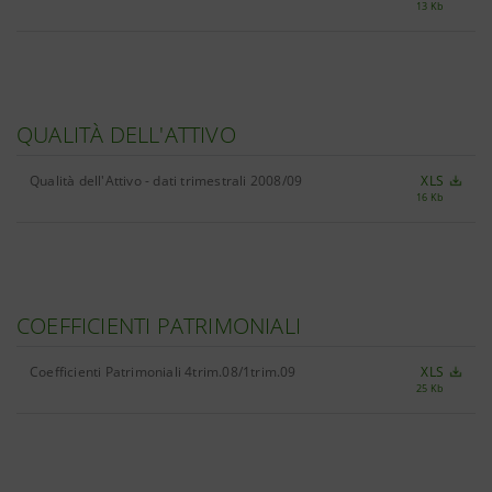
13 Kb
QUALITÀ DELL'ATTIVO
Qualità dell'Attivo - dati trimestrali 2008/09
XLS
16 Kb
COEFFICIENTI PATRIMONIALI
Coefficienti Patrimoniali 4trim.08/1trim.09
XLS
25 Kb