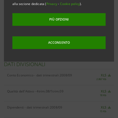
alla sezione dedicata (
Privacy
-
Cookie policy
).
RISULTATI
PIÙ OPZIONI
Risultati 1trim.09
XLS
156 Kb
ACCONSENTO
DATI DIVISIONALI
Conto Economico - dati trimestrali 2008/09
XLS
2.867 Kb
Qualità dell'Attivo - 4trim.08/1trim.09
XLS
18 Kb
Dipendenti - dati trimestrali 2008/09
XLS
15 Kb