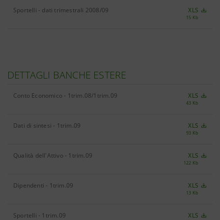
Sportelli - dati trimestrali 2008/09
XLS
15 Kb
DETTAGLI BANCHE ESTERE
Conto Economico - 1trim.08/1trim.09
XLS
43 Kb
Dati di sintesi - 1trim.09
XLS
93 Kb
Qualità dell'Attivo - 1trim.09
XLS
122 Kb
Dipendenti - 1trim.09
XLS
13 Kb
Sportelli - 1trim.09
XLS