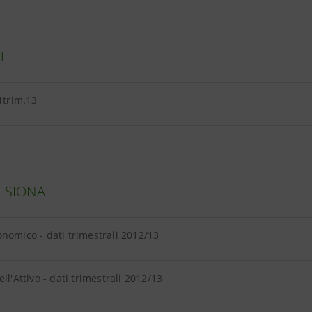
TI
 1trim.13
VISIONALI
nomico - dati trimestrali 2012/13
ll'Attivo - dati trimestrali 2012/13