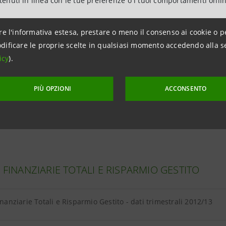
ntenuti in linea con le tue preferenze o i tuoi comportamenti onli
a clientela - dati trimestrali 2012/13
re l'informativa estesa, prestare o meno il consenso ai cookie o p
dificare le proprie scelte in qualsiasi momento accedendo alla s
icy
).
A DA CLIENTELA
PIÙ OPZIONI
ACCONSENTO
da clientela - dati trimestrali 2012/13
À FINANZIARIE TOTALI E RISPARMIO GESTITO
Finanziarie Totali e Risparmio Gestito - dati trimestrali 2012/13