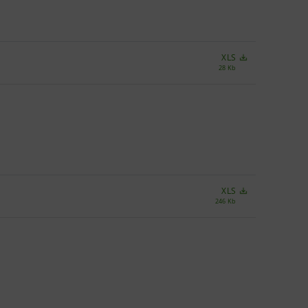
XLS
28 Kb
XLS
246 Kb