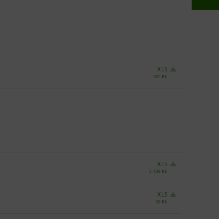
XLS
181 Kb
XLS
2.109 Kb
XLS
30 Kb