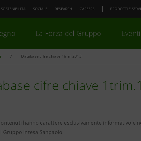
SOSTENIBILITÀ
SOCIALE
RESEARCH
CAREERS
PRODOTTI E SERVI
pegno
La Forza del Gruppo
Eventi
e
Database cifre chiave 1trim 2013
premi
Invio
per cercare o
ESC
base cifre chiave 1trim.
i contenuti hanno carattere esclusivamente informativo e 
del Gruppo Intesa Sanpaolo.