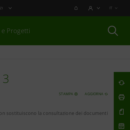
NOTIFICHE
IT
ZI
AREA UTENTE
 e Progetti
per chiudere
13
STAMPA
AGGIORNA
non sostituiscono la consultazione dei documenti