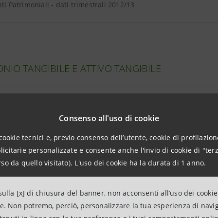
nti Patrimoniali - dati trimestrali 2012/13
NIO TANGIBILE E ATTIVO TANGIBILE
o Tangibile e Totale Attivo Tangibile - dati trimestrali 2012/13
Consenso all'uso di cookie
one goodwill e intangible al 31.03.2013
cookie tecnici e, previo consenso dell’utente, cookie di profilazione
citarie personalizzate e consente anche l'invio di cookie di "terz
so da quello visitato). L'uso dei cookie ha la durata di 1 anno.
I A CLIENTELA
ulla [x] di chiusura del banner, non acconsenti all’uso dei cookie
ne. Non potremo, perciò, personalizzare la tua esperienza di navi