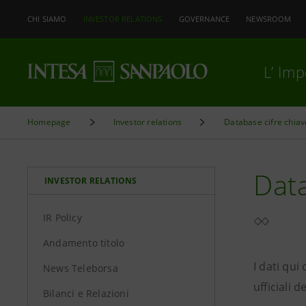
CHI SIAMO
INVESTOR RELATIONS
GOVERNANCE
NEWSROOM
L’ Im
Homepage
Investor relations
Database cifre chiav
Data
INVESTOR RELATIONS
IR Policy
Andamento titolo
I dati qu
News Teleborsa
ufficiali 
Bilanci e Relazioni