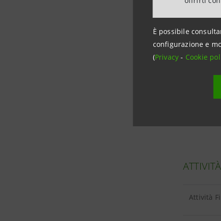
offrirti co
Impieghi 
È possibile consulta
configurazione e mo
(
Privacy
-
Cookie pol
RACCOLT
Raccolta 
ATTIVIT
Attività 