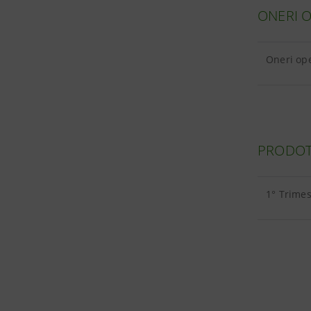
ONERI O
Oneri ope
PRODOTT
1° Trimes