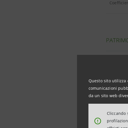
Coefficie
PATRIMO
Patrimoni
Composizi
Questo sito utilizza 
comunicazioni pubbli
da un sito web diver
IMPIEGH
Cliccando s
profilazio
!