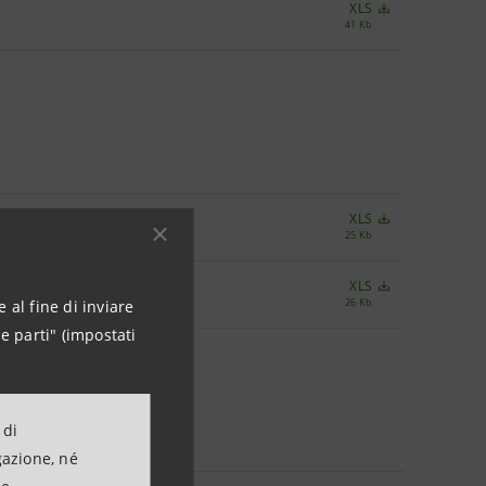
XLS
41 Kb
XLS
25 Kb
XLS
26 Kb
 al fine di inviare
e parti" (impostati
 di
gazione, né