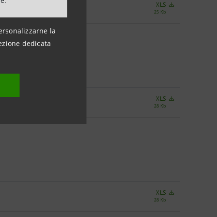
ne.
XLS
25 Kb
ersonalizzarne la
ezione dedicata
XLS
28 Kb
XLS
28 Kb