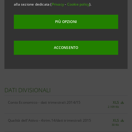
alla sezione dedicata (
Privacy
-
Cookie policy
).
PIÙ OPZIONI
RISULTATI
ACCONSENTO
Risultati 1trim.15
XLS
140 Kb
DATI DIVISIONALI
Conto Economico - dati trimestrali 2014/15
XLS
2.109 Kb
Qualità dell'Attivo - 4trim.14/dati trimestrali 2015
XLS
30 Kb