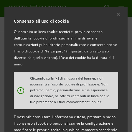
Consenso all'uso di cookie
Database cifre chiave
Questo sito utilizza cookie tecnici e, previo consenso
dell’utente, cookie di profilazione al fine di inviare
comunicazioni pubblicitarie personalizzate e consente anche
Database cifre chiave
l'invio di cookie di "terze parti" (impostati da un sito web
1trim.15
diverso da quello visitato). L'uso dei cookie ha la durata di 1
anno.
Cliccando sulla [x] di chiusura del banner, non
STAMPA
AGGIORNA
acconsenti all’uso dei cookie di profilazione. Non
!
potremo, perciò, personalizzare la tua esperienza
di navigazione, né offrirti contenuti in linea con le
I dati qui contenuti hanno carattere esclusivamente
tue preferenze o i tuoi comportamenti online.
informativo e non sostituiscono la consultazione dei
È possibile consultare l'informativa estesa, prestare o meno
documenti ufficiali del Gruppo Intesa Sanpaolo.
il consenso ai cookie o personalizzarne la configurazione e
modificare le proprie scelte in qualsiasi momento accedendo