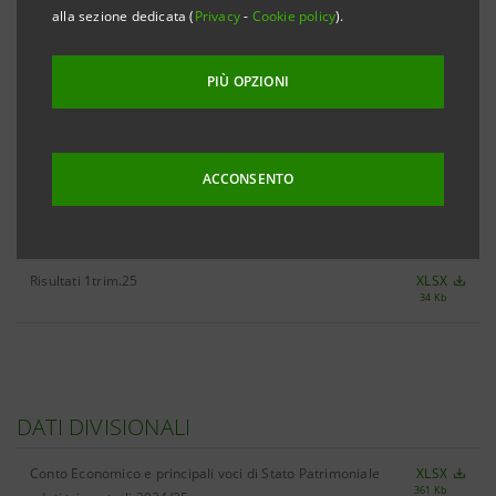
alla sezione dedicata (
Privacy
-
Cookie policy
).
PIÙ OPZIONI
TUTTE LE CIFRE CHIAVE 1TRIM.25
XLSX
503 Kb
ACCONSENTO
RISULTATI
Risultati 1trim.25
XLSX
34 Kb
DATI DIVISIONALI
Conto Economico e principali voci di Stato Patrimoniale
XLSX
361 Kb