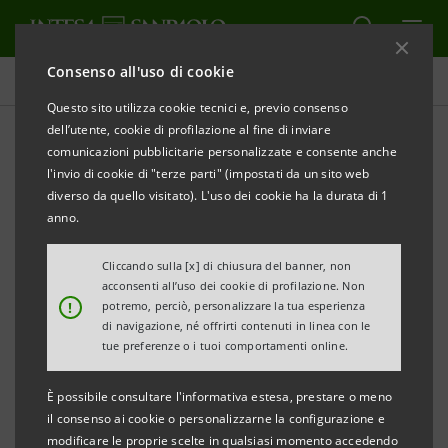
Consenso all'uso di cookie
Database cifre chiave
Questo sito utilizza cookie tecnici e, previo consenso
dell’utente, cookie di profilazione al fine di inviare
comunicazioni pubblicitarie personalizzate e consente anche
Database cifre chiave
l'invio di cookie di "terze parti" (impostati da un sito web
1trim.25
diverso da quello visitato). L'uso dei cookie ha la durata di 1
anno.
Cliccando sulla [x] di chiusura del banner, non
STAMPA
AGGIORNA
acconsenti all’uso dei cookie di profilazione. Non
!
potremo, perciò, personalizzare la tua esperienza
di navigazione, né offrirti contenuti in linea con le
I dati qui contenuti hanno carattere esclusivamente
tue preferenze o i tuoi comportamenti online.
informativo e non sostituiscono la consultazione dei
È possibile consultare l'informativa estesa, prestare o meno
documenti ufficiali del Gruppo Intesa Sanpaolo.
il consenso ai cookie o personalizzarne la configurazione e
modificare le proprie scelte in qualsiasi momento accedendo