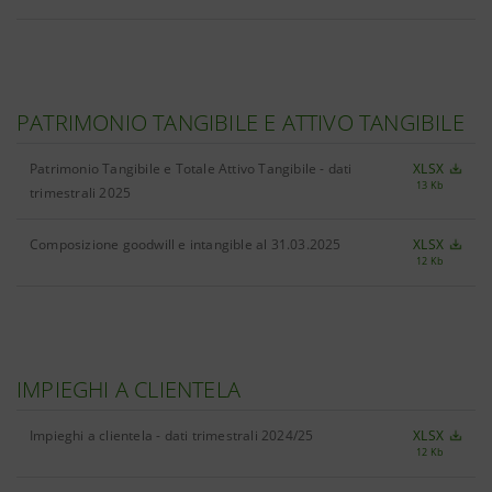
PATRIMONIO TANGIBILE E ATTIVO TANGIBILE
Patrimonio Tangibile e Totale Attivo Tangibile - dati
XLSX
13 Kb
trimestrali 2025
Composizione goodwill e intangible al 31.03.2025
XLSX
12 Kb
IMPIEGHI A CLIENTELA
Impieghi a clientela - dati trimestrali 2024/25
XLSX
12 Kb