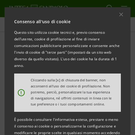
Consenso all'uso di cookie
Database cifre chiave
Questo sito utilizza cookie tecnici e, previo consenso
dell’utente, cookie di profilazione al fine di inviare
comunicazioni pubblicitarie personalizzate e consente anche
Database cifre chiave 3trim.
l'invio di cookie di "terze parti" (impostati da un sito web
11
diverso da quello visitato). L'uso dei cookie ha la durata di 1
anno.
Cliccando sulla [x] di chiusura del banner, non
STAMPA
AGGIORNA
acconsenti all’uso dei cookie di profilazione. Non
!
potremo, perciò, personalizzare la tua esperienza
di navigazione, né offrirti contenuti in linea con le
I dati qui contenuti hanno carattere esclusivamente
tue preferenze o i tuoi comportamenti online.
informativo e non sostituiscono la consultazione dei
È possibile consultare l'informativa estesa, prestare o meno
documenti ufficiali del Gruppo Intesa Sanpaolo.
il consenso ai cookie o personalizzarne la configurazione e
modificare le proprie scelte in qualsiasi momento accedendo