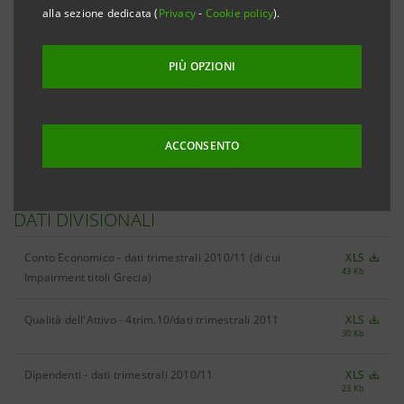
alla sezione dedicata (
Privacy
-
Cookie policy
).
RISULTATI
PIÙ OPZIONI
Risultati 3trim.11
XLS
168 Kb
ACCONSENTO
DATI DIVISIONALI
Conto Economico - dati trimestrali 2010/11 (di cui
XLS
43 Kb
Impairment titoli Grecia)
Qualità dell'Attivo - 4trim.10/dati trimestrali 2011
XLS
30 Kb
Dipendenti - dati trimestrali 2010/11
XLS
23 Kb