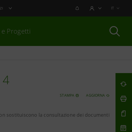
NOTIFICHE
IT
ZI
AREA UTENTE
 e Progetti
per chiudere
14
STAMPA
AGGIORNA
non sostituiscono la consultazione dei documenti