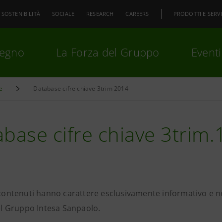
SOSTENIBILITÀ
SOCIALE
RESEARCH
CAREERS
PRODOTTI E SERVI
pegno
La Forza del Gruppo
Eventi
e
Database cifre chiave 3trim 2014
premi
Invio
per cercare o
ESC
base cifre chiave 3trim.
i contenuti hanno carattere esclusivamente informativo e 
del Gruppo Intesa Sanpaolo.