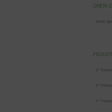
ONERI O
Oneri ope
PRODOTT
3° Trime
2° Trimes
1° Trimes