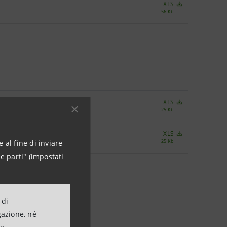
XLS
56 Kb
XLS
25 Kb
XLS
25 Kb
 al fine di inviare
e parti" (impostati
 di
gazione, né