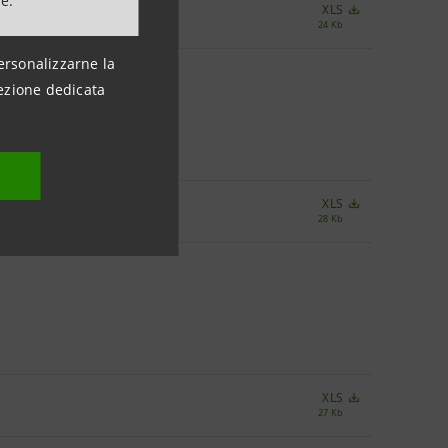
ne.
XLS
24 Kb
ersonalizzarne la
ezione dedicata
XLS
28 Kb
XLS
27 Kb