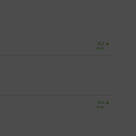
XLS
28 Kb
XLS
26 Kb