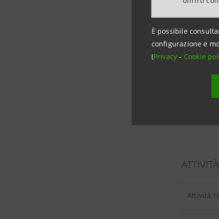
offrirti co
Impieghi 
È possibile consulta
configurazione e mo
(
Privacy
-
Cookie pol
RACCOLT
Raccolta 
ATTIVIT
Attività 