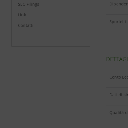
Dipendent
SEC Filings
Link
Sportelli 
Contatti
DETTAG
Conto Ec
Dati di si
Qualità de