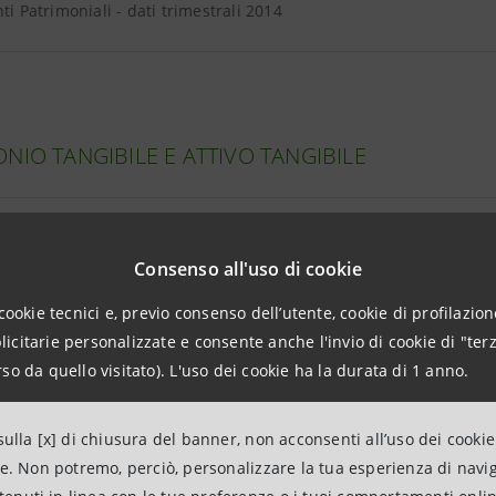
nti Patrimoniali - dati trimestrali 2014
NIO TANGIBILE E ATTIVO TANGIBILE
o Tangibile e Totale Attivo Tangibile - dati trimestrali 2013/14
Consenso all'uso di cookie
one goodwill e intangible al 30.09.2014
cookie tecnici e, previo consenso dell’utente, cookie di profilazione
citarie personalizzate e consente anche l'invio di cookie di "terz
so da quello visitato). L'uso dei cookie ha la durata di 1 anno.
I A CLIENTELA
ulla [x] di chiusura del banner, non acconsenti all’uso dei cookie
ne. Non potremo, perciò, personalizzare la tua esperienza di navi