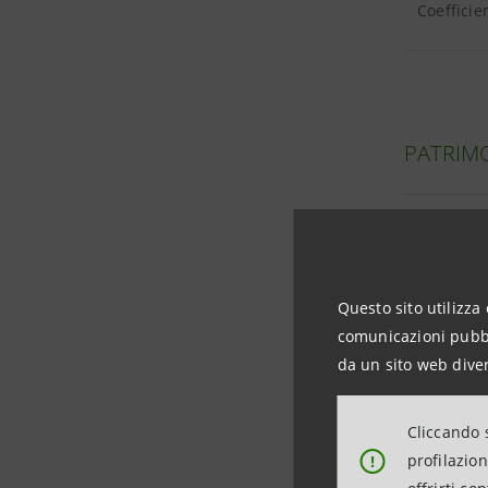
Coefficie
PATRIMO
Patrimoni
Composizi
Questo sito utilizza 
comunicazioni pubbli
da un sito web diver
IMPIEGH
Cliccando s
profilazio
!