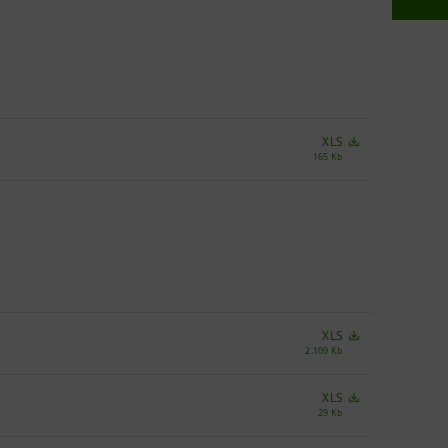
XLS
165 Kb
XLS
2.109 Kb
XLS
29 Kb