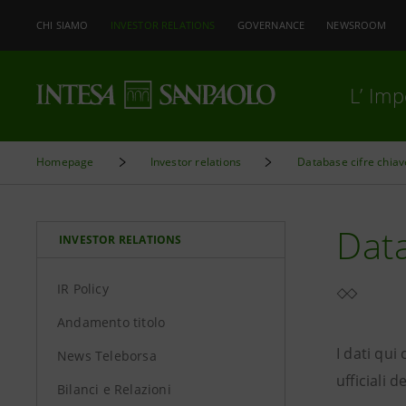
CHI SIAMO
INVESTOR RELATIONS
GOVERNANCE
NEWSROOM
L’ Im
Homepage
Investor relations
Database cifre chiav
Data
INVESTOR RELATIONS
IR Policy
Andamento titolo
I dati qu
News Teleborsa
ufficiali 
Bilanci e Relazioni