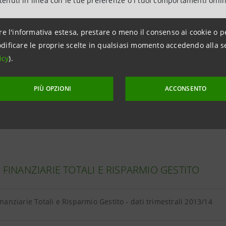
ntenuti in linea con le tue preferenze o i tuoi comportamenti onli
a clientela - dati trimestrali 2013/14
re l'informativa estesa, prestare o meno il consenso ai cookie o p
dificare le proprie scelte in qualsiasi momento accedendo alla s
icy
).
A DA CLIENTELA
PIÙ OPZIONI
ACCONSENTO
da clientela - dati trimestrali 2013/14
À FINANZIARIE TOTALI E RISPARMIO GESTITO
Finanziarie Totali e Risparmio Gestito - dati trimestrali 2013/14