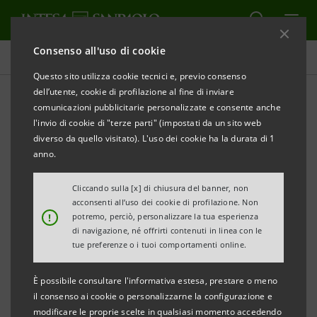
Consenso all'uso di cookie
Database cifre chiave
Questo sito utilizza cookie tecnici e, previo consenso
dell’utente, cookie di profilazione al fine di inviare
comunicazioni pubblicitarie personalizzate e consente anche
Database cifre chiave
l'invio di cookie di "terze parti" (impostati da un sito web
4trim.12
diverso da quello visitato). L'uso dei cookie ha la durata di 1
anno.
Cliccando sulla [x] di chiusura del banner, non
STAMPA
AGGIORNA
acconsenti all’uso dei cookie di profilazione. Non
!
potremo, perciò, personalizzare la tua esperienza
di navigazione, né offrirti contenuti in linea con le
I dati qui contenuti hanno carattere esclusivamente
tue preferenze o i tuoi comportamenti online.
informativo e non sostituiscono la consultazione dei
È possibile consultare l'informativa estesa, prestare o meno
documenti ufficiali del Gruppo Intesa Sanpaolo.
il consenso ai cookie o personalizzarne la configurazione e
modificare le proprie scelte in qualsiasi momento accedendo