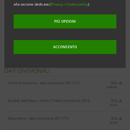
alla sezione dedicata (
Privacy
-
Cookie policy
).
RISULTATI
PIÙ OPZIONI
Risultati 2012
XLS
136 Kb
ACCONSENTO
DATI DIVISIONALI
Conto Economico - dati trimestrali 2011/12
XLS
2.498 Kb
Qualità dell'Attivo - 4trim.11/dati trimestrali 2012
XLS
30 Kb
Dipendenti - dati trimestrali 2011/12
XLS
26 Kb