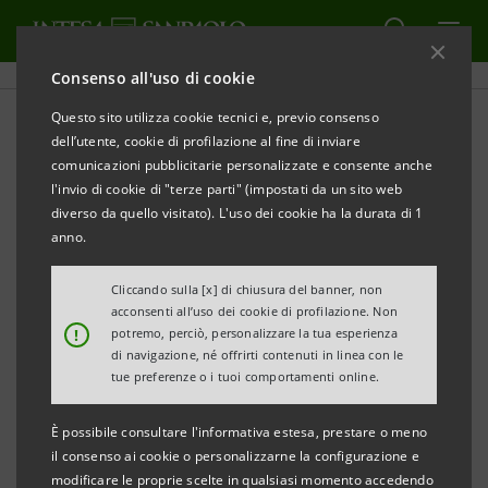
Consenso all'uso di cookie
Questo sito utilizza cookie tecnici e, previo consenso
Storico Sanpaolo IMI:
dell’utente, cookie di profilazione al fine di inviare
comunicazioni pubblicitarie personalizzate e consente anche
Presentazioni
l'invio di cookie di "terze parti" (impostati da un sito web
diverso da quello visitato). L'uso dei cookie ha la durata di 1
anno.
STAMPA
AGGIORNA
Cliccando sulla [x] di chiusura del banner, non
acconsenti all’uso dei cookie di profilazione. Non
!
potremo, perciò, personalizzare la tua esperienza
Filtra per Anno
di navigazione, né offrirti contenuti in linea con le
2005
tue preferenze o i tuoi comportamenti online.
È possibile consultare l'informativa estesa, prestare o meno
il consenso ai cookie o personalizzarne la configurazione e
Presentazioni in lingua inglese
modificare le proprie scelte in qualsiasi momento accedendo