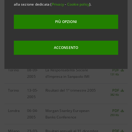
alla sezione dedicata (
Privacy
-
Cookie policy
).
Torino
14-11-
Risultati del 3° trimestre 2005
PDF
547 Kb
2005
PIÙ OPZIONI
Milano
26-10-
Piano industriale 2006-2008
PDF
1.228 Kb
2005
ACCONSENTO
Torino
28-09-
Risultati del 1° semestre 2005
PDF
482 Kb
2005
Torino
08-09-
La Responsabilità Sociale
PDF
131 Kb
2005
d'Impresa in Sanpaolo IMI
Torino
13-05-
Risultati del 1° trimestre 2005
PDF
382 Kb
2005
Londra
06-04-
Morgan Stanley European
PDF
293 Kb
2005
Banks Conference
Milano
23-03-
Risultati annuali al 31 dicembre
PDF