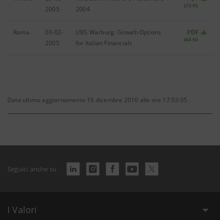
673 Kb
2005
2004
Roma
03-02-
UBS Warburg: Growth Options
PDF
464 Kb
2005
for Italian Financials
Data ultimo aggiornamento 16 dicembre 2010 alle ore 17:53:05
Seguici anche su
I Valori