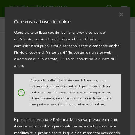
Consenso all'uso di cookie
Investor relations
Questo sito utilizza cookie tecnici e, previo consenso
dell’utente, cookie di profilazione al fine di inviare
comunicazioni pubblicitarie personalizzate e consente anche
Storico Sanpaolo IMI:
l'invio di cookie di "terze parti" (impostati da un sito web
Emissioni obbligazionarie
diverso da quello visitato). L'uso dei cookie ha la durata di 1
anno.
istituzionali al 31.12.2006
Cliccando sulla [x] di chiusura del banner, non
acconsenti all’uso dei cookie di profilazione. Non
!
potremo, perciò, personalizzare la tua esperienza
STAMPA
AGGIORNA
di navigazione, né offrirti contenuti in linea con le
tue preferenze o i tuoi comportamenti online.
È possibile consultare l'informativa estesa, prestare o meno
Euro Medium Long Term Note Programme
il consenso ai cookie o personalizzarne la configurazione e
(25/11/2005)
modificare le proprie scelte in qualsiasi momento accedendo