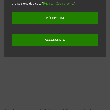
alla sezione dedicata (
Privacy
-
Cookie policy
).
Euro Medium Long Term Note Supplement
(09/10/2006)
PIÙ OPZIONI
U.S. Commercial Paper Notes (01/12/2006)
ACCONSENTO
Euro Commercial Paper and Certificate of
Deposit Programme (19/12/2006)
Data ultimo aggiornamento 16 dicembre 2010 alle ore 17:25:50