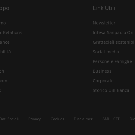
uppo
Link Utili
amo
Newsletter
r Relations
Intesa Sanpaolo On 
ance
Grattacieli sostenibi
bilità
Social media
Persone e Famiglie
ch
Business
oom
Corporate
s
Storico UBI Banca
Dati Sociali
Privacy
Cookies
Disclaimer
AML - CFT
Dic