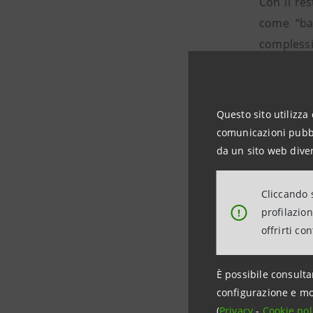
Con il re
come “ban
complessiv
“Stiamo in
strumenti 
una banca 
Questo sito utilizza 
“Puntiamo 
comunicazioni pubbli
ed economi
da un sito web diver
La filiale
modo sempl
Cliccando s
profilazio
!
offrirti co
INTESA SA
È possibile consulta
Emanuele
configurazione e mo
Tel. 051-
(
Privacy
-
Cookie pol