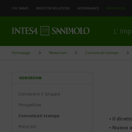
CHI SIAMO
INVESTOR RELATIONS
GOVERNANCE
NEWSROOM
L’ Im
Homepage
Newsroom
Comunicati stampa
NEWSROOM
Conoscere il Gruppo
Prospettive
Comunicati stampa
• Il diret
Press Kit
• Nuova a