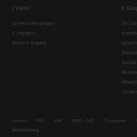
I Valori
Il Gr
La Forza del Gruppo
Chi Si
L' Impegno
Investo
Eventi e Progetti
Govern
Sosteni
Sociale
Resear
Newsr
Career
Fornitori
PSD
SSM
CSIRT - CERT
Trasparenza
Whistleblowing