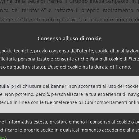
styling della sede di Parma il Gruppo Intesa Sanpaolo, in
ca del territorio” e rafforza il proprio radicamento 
amente di venti punti operativi, di cui due interamente de
vestendo sul territorio, – ha dichiarato Giuseppe Feliziani
ed opportunità di crescita all’economia locale, per mettere
Consenso all'uso di cookie
ben radicata e vicina alle loro esigenze, insieme alla for
cookie tecnici e, previo consenso dell’utente, cookie di profilazione
ad essere la banca di riferimento della regione, – ha concl
citarie personalizzate e consente anche l'invio di cookie di "terz
co dell’area in cui siamo radicati.”
so da quello visitato). L'uso dei cookie ha la durata di 1 anno.
 è dotata di una modernissima area self-service con “casse v
ice ed automatico una gran parte delle operazioni, evitand
ulla [x] di chiusura del banner, non acconsenti all’uso dei cookie
ne. Non potremo, perciò, personalizzare la tua esperienza di navi
ntenuti in linea con le tue preferenze o i tuoi comportamenti onli
NPAOLO - Rapporti con i Media
re l'informativa estesa, prestare o meno il consenso ai cookie o p
 Caprara
dificare le proprie scelte in qualsiasi momento accedendo alla s
6454411 / 335-7170842
icy
).