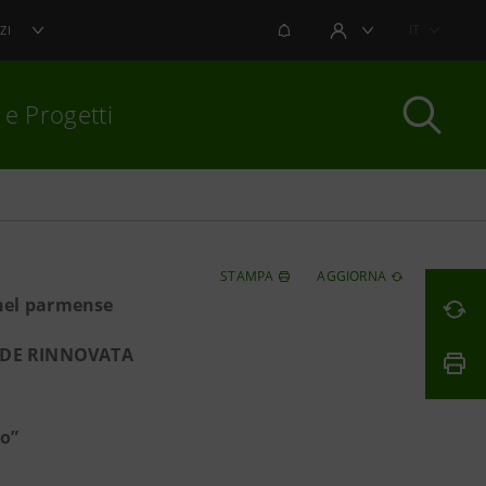
NOTIFICHE
IT
ZI
AREA UTENTE
 e Progetti
per chiudere
STAMPA
AGGIORNA
 nel parmense
EDE RINNOVATA
io”