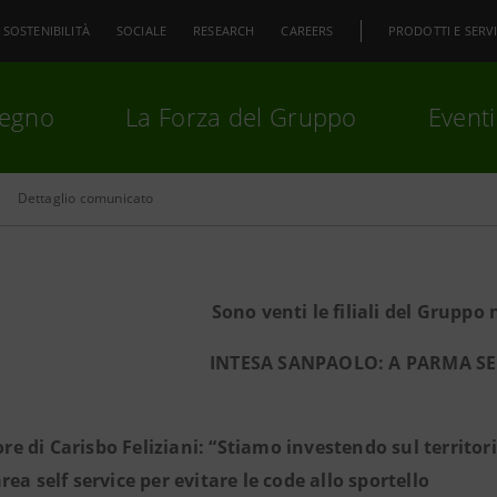
SOSTENIBILITÀ
SOCIALE
RESEARCH
CAREERS
PRODOTTI E SERVI
pegno
La Forza del Gruppo
Eventi
Dettaglio comunicato
premi
Invio
per cercare o
ESC
Sono venti le filiali del Gruppo
INTESA SANPAOLO: A PARMA S
tore di Carisbo Feliziani: “Stiamo investendo sul territor
rea self service per evitare le code allo sportello