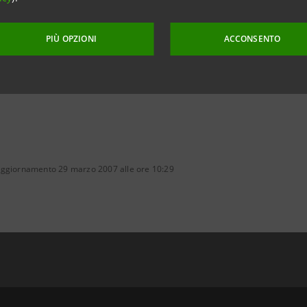
.caprara@intesasanpaolo.com
PIÙ OPZIONI
ACCONSENTO
aggiornamento 29 marzo 2007 alle ore 10:29