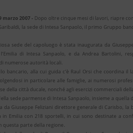
9 marzo 2007 -
Dopo oltre cinque mesi di lavori, riapre 
Garibaldi, la sede di Intesa Sanpaolo, il primo Gruppo ban
giosa sede del capoluogo è stata inaugurata da Giuseppe 
l’Emilia di Intesa Sanpaolo, e da Andrea Bartolini, res
di numerose autorità locali.
lo bancario, alla cui guida c’è Raul Orsi che coordina il l
ivolgendosi in particolare alle famiglie, ai numerosi profes
se della città ducale, nonché agli esercizi commerciali dell
 della sede parmense di Intesa Sanpaolo, insieme a quella de
a da Giuseppe Feliziani direttore generale di Carisbo, la
 in Emilia con 218 sportelli, in cui sono destinate a conf
n questa parte della regione.