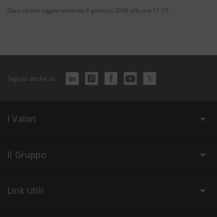
Data ultimo aggiornamento 4 gennaio 2008 alle ore 11:19
Seguici anche su
I Valori
Il Gruppo
Link Utili