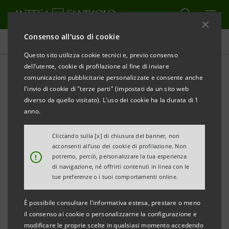
Consenso all'uso di cookie
Comunicati stampa
Questo sito utilizza cookie tecnici e, previo consenso
dell’utente, cookie di profilazione al fine di inviare
STAMPA
AGGIORNA
comunicazioni pubblicitarie personalizzate e consente anche
GRUPPO INTESA SANPAOLO: OPERATIVA LEASINT
l'invio di cookie di "terze parti" (impostati da un sito web
SPA, NATA DALL’UNIONE DI INTESA LEASING SPA E
diverso da quello visitato). L'uso dei cookie ha la durata di 1
SANPAOLO LEASINT SPA
anno.
Cliccando sulla [x] di chiusura del banner, non
acconsenti all’uso dei cookie di profilazione. Non
!
potremo, perciò, personalizzare la tua esperienza
Milano, 4 gennaio 2008
– Dal 1°gennaio 2008 è
di navigazione, né offrirti contenuti in linea con le
operativa Leasint SpA, la società di Leasing del
tue preferenze o i tuoi comportamenti online.
Gruppo Intesa Sanpaolo nata dalla fusione per
È possibile consultare l'informativa estesa, prestare o meno
incorporazione di Sanpaolo Leasint SpA in Intesa
il consenso ai cookie o personalizzarne la configurazione e
Leasing Spa.
modificare le proprie scelte in qualsiasi momento accedendo