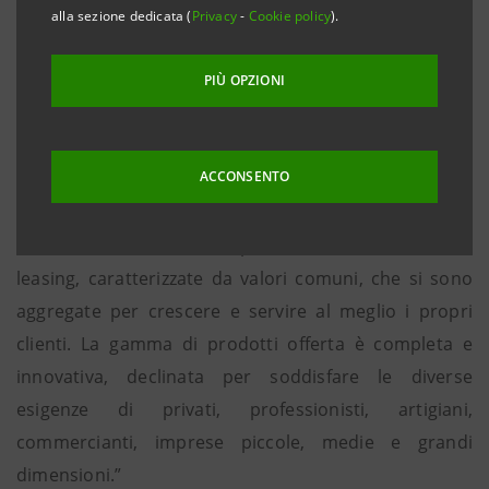
alla sezione dedicata (
Privacy
-
Cookie policy
).
Con un portafoglio di oltre 70.000 clienti e €16
miliardi di impieghi Leasint si pone ai vertici del
PIÙ OPZIONI
settore. La nuova società, in cui collaborano più di
400 specialisti, si avvale di 6.000 sportelli di banche
convenzionate e di una selezionata rete di agenti.
ACCONSENTO
“Leasint – sottolinea il Direttore Generale Edoardo
Bacis – è l'unione di due primarie realtà italiane del
leasing, caratterizzate da valori comuni, che si sono
aggregate per crescere e servire al meglio i propri
clienti. La gamma di prodotti offerta è completa e
innovativa, declinata per soddisfare le diverse
esigenze di privati, professionisti, artigiani,
commercianti, imprese piccole, medie e grandi
dimensioni.”