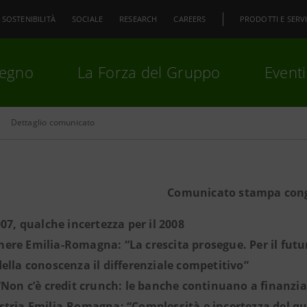
SOSTENIBILITÀ
SOCIALE
RESEARCH
CAREERS
PRODOTTI E SERVI
pegno
La Forza del Gruppo
Eventi
Dettaglio comunicato
premi
Invio
per cercare o
ESC
Comunicato stampa con
007, qualche incertezza per il 2008
re Emilia-Romagna: “La crescita prosegue. Per il futur
ella conoscenza il differenziale competitivo”
“Non c’è credit crunch: le banche continuano a finanziar
tria Emilia-Romagna: “Complessità e incertezza del q