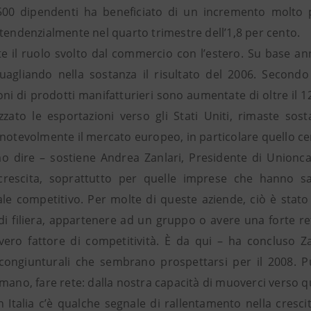
00 dipendenti ha beneficiato di un incremento molto più
 tendenzialmente nel quarto trimestre dell’1,8 per cento.
e il ruolo svolto dal commercio con l’estero. Su base a
uagliando nella sostanza il risultato del 2006. Secondo
ni di prodotti manifatturieri sono aumentate di oltre il 12
zzato le esportazioni verso gli Stati Uniti, rimaste sost
 notevolmente il mercato europeo, in particolare quello ce
 dire – sostiene Andrea Zanlari, Presidente di Unionc
rescita, soprattutto per quelle imprese che hanno sap
ale competitivo. Per molte di queste aziende, ciò è stato p
di filiera, appartenere ad un gruppo o avere una forte 
 vero fattore di competitività. È da qui – ha concluso Za
à congiunturali che sembrano prospettarsi per il 2008. 
mano, fare rete: dalla nostra capacità di muoverci verso qu
n Italia c’è qualche segnale di rallentamento nella cresci