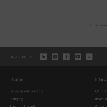
Data ultimo 
Seguici anche su
I Valori
Il Gr
La Forza del Gruppo
Chi Si
L' Impegno
Investo
Eventi e Progetti
Govern