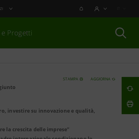
NOTIFICHE
IT
ZI
AREA UTENTE
 e Progetti
per chiudere
STAMPA
AGGIORNA
giunto
o, investire su innovazione e qualità,
e la crescita delle imprese”
uadro internazionale condizionano le