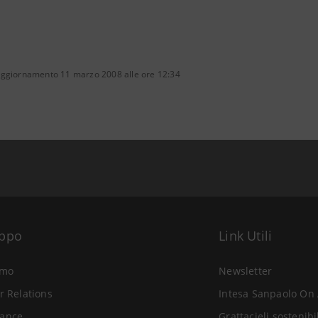
aggiornamento 11 marzo 2008 alle ore 12:34
uppo
Link Utili
amo
Newsletter
r Relations
Intesa Sanpaolo On 
ance
Grattacieli sostenibi