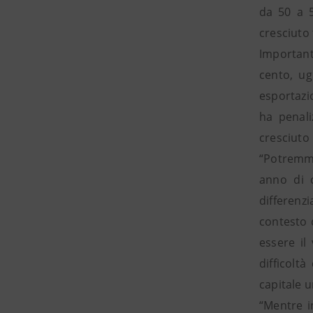
da 50 a 5
cresciuto
Important
cento, ug
esportazio
ha penali
cresciuto
“Potremmo
anno di c
differenzi
contesto 
essere il
difficolt
capitale u
“Mentre i