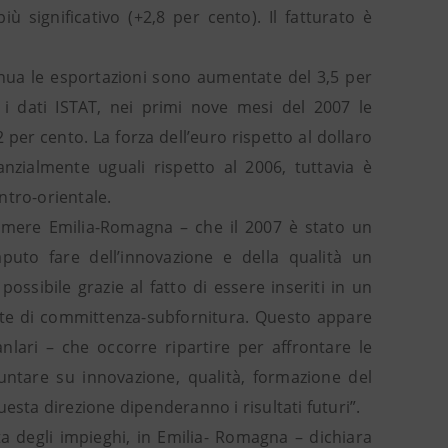
 significativo (+2,8 per cento). Il fatturato è
nnua le esportazioni sono aumentate del 3,5 per
 i dati ISTAT, nei primi nove mesi del 2007 le
 per cento. La forza dell’euro rispetto al dollaro
anzialmente uguali rispetto al 2006, tuttavia è
ntro-orientale.
amere Emilia-Romagna – che il 2007 è stato un
uto fare dell’innovazione e della qualità un
ossibile grazie al fatto di essere inseriti in un
rete di committenza-subfornitura. Questo appare
nlari – che occorre ripartire per affrontare le
Puntare su innovazione, qualità, formazione del
esta direzione dipenderanno i risultati futuri”.
ta degli impieghi, in Emilia- Romagna – dichiara