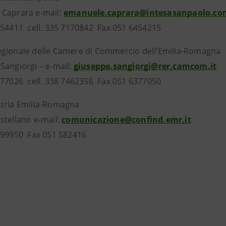
Caprara e-mail:
emanuele.caprara@intesasanpaolo.co
454411 cell. 335 7170842 Fax 051 6454215
gionale delle Camere di Commercio dell’Emilia-Romagna
Sangiorgi – e-mail:
giuseppe.sangiorgi@rer.camcom.it
377026 cell. 338 7462356 Fax 051 6377050
tria Emilia-Romagna
stellano e-mail:
comunicazione@confind.emr.it
399950 Fax 051 582416