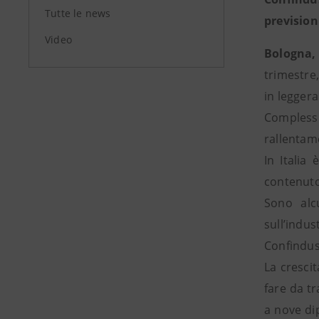
Tutte le news
prevision
Video
Bologna,
trimestre
in legger
Complessi
rallentame
In Italia
contenuto 
Sono alc
sull’indu
Confindus
La cresci
fare da t
a nove di