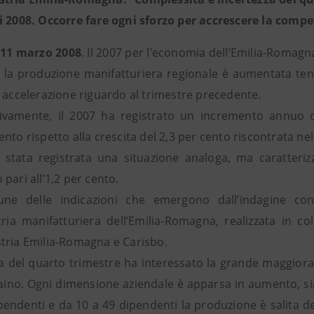
i 2008. Occorre fare ogni sforzo per accrescere la compet
 11 marzo 2008
. Il 2007 per l’economia dell’Emilia-Romagna
, la produzione manifatturiera regionale è aumentata tend
a accelerazione riguardo al trimestre precedente.
vamente, il 2007 ha registrato un incremento annuo de
nto rispetto alla crescita del 2,3 per cento riscontrata nel
 è stata registrata una situazione analoga, ma caratter
pari all’1,2 per cento.
une delle indicazioni che emergono dall’indagine con
stria manifatturiera dell’Emilia-Romagna, realizzata in
tria Emilia-Romagna e Carisbo.
ta del quarto trimestre ha interessato la grande maggiora
raino. Ogni dimensione aziendale è apparsa in aumento, sia
pendenti e da 10 a 49 dipendenti la produzione è salita d