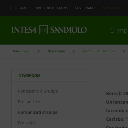
CHI SIAMO
INVESTOR RELATIONS
GOVERNANCE
NEWSROOM
L’ Im
Homepage
Newsroom
Comunicati stampa
NEWSROOM
Conoscere il Gruppo
Bene il 2
Prospettive
Unioncame
facendo d
Comunicati stampa
Carisbo: 
Press Kit
Confindus