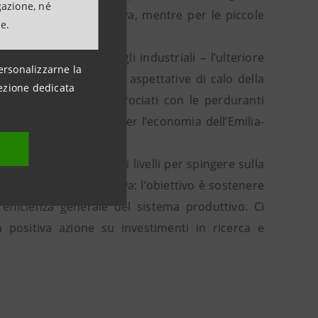
gazione, né
 una crescita produttiva, mentre per le piccole
ne.
esidente regionale degli industriali – l’ulteriore
ersonalizzarne la
rezzo del petrolio, le aspettative di calo della
ezione dedicata
i crisi geopolitica, incrociati con le perduranti
gior preoccupazione per l’economia dell’Emilia-
ssarie azioni a tutti i livelli per spingere sulla
congiunturale riflessiva: l’obiettivo è sostenere
’efficienza generale del sistema produttivo. Ci
 positiva azione su investimenti in ricerca e