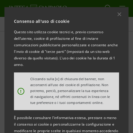
Consenso all'uso di cookie
Comunicati stampa
Questo sito utilizza cookie tecnici e, previo consenso
dell’utente, cookie di profilazione al fine di inviare
STAMPA
AGGIORNA
comunicazioni pubblicitarie personalizzate e consente anche
L’ASSEMBLEA DI BIIS – BANCA INFRASTRUTTURE
l'invio di cookie di "terze parti" (impostati da un sito web
INNOVAZIONE E SVILUPPO (GRUPPO INTESA
diverso da quello visitato). L'uso dei cookie ha la durata di 1
SANPAOLO) NOMINA I NUOVI ORGANI SOCIALI ED
anno.
APPROVA IL BILANCIO 2007
Cliccando sulla [x] di chiusura del banner, non
acconsenti all’uso dei cookie di profilazione. Non
• Nominato Presidente Mario Mauro, già membro
!
potremo, perciò, personalizzare la tua esperienza
del Consiglio
di navigazione, né offrirti contenuti in linea con le
tue preferenze o i tuoi comportamenti online.
• Proventi operativi netti pro forma 2007 a 254
milioni
È possibile consultare l'informativa estesa, prestare o meno
• Totale attivo a 44 miliardi
il consenso ai cookie o personalizzarne la configurazione e
modificare le proprie scelte in qualsiasi momento accedendo
• Impieghi medi in crescita del 16%