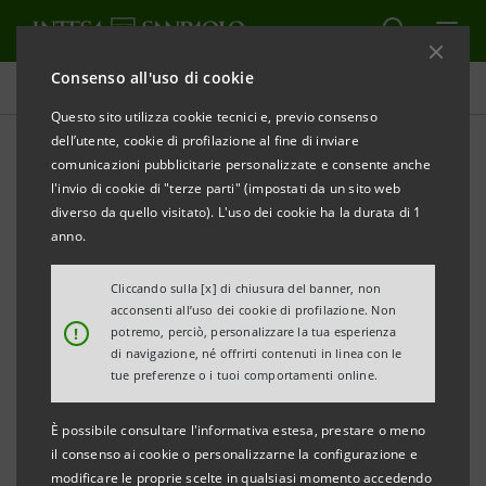
Consenso all'uso di cookie
Comunicati stampa
Questo sito utilizza cookie tecnici e, previo consenso
dell’utente, cookie di profilazione al fine di inviare
STAMPA
AGGIORNA
comunicazioni pubblicitarie personalizzate e consente anche
Olmi, Sorrentino e Salvatores insieme nel progetto
l'invio di cookie di "terze parti" (impostati da un sito web
cinematografico “Per fiducia”
diverso da quello visitato). L'uso dei cookie ha la durata di 1
anno.
Il cinema può infondere un po’ di fiducia in questi
momenti di difficoltà? Ermanno Olmi ci ha pensato e
Cliccando sulla [x] di chiusura del banner, non
acconsenti all’uso dei cookie di profilazione. Non
deve aver risposto di sì. E lo stesso hanno fatto
!
potremo, perciò, personalizzare la tua esperienza
Gabriele Salvatores e Paolo Sorrentino perché
di navigazione, né offrirti contenuti in linea con le
tue preferenze o i tuoi comportamenti online.
insieme firmano una serie di cortometraggi d’autore
per raccontare il valore della fiducia come forza
È possibile consultare l'informativa estesa, prestare o meno
positiva e vitale del Paese. Da questi brevi film
il consenso ai cookie o personalizzarne la configurazione e
modificare le proprie scelte in qualsiasi momento accedendo
emerge un’Italia che non smette di credere nel