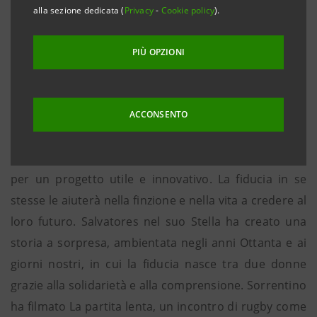
alla sezione dedicata (
Privacy
-
Cookie policy
).
proprio futuro. Un’Italia che vive questo momento di
crisi con senso del dovere, capacità di sacrificio, e
PIÙ OPZIONI
anche con solidarietà e comprensione per gli altri.
I registi, che rappresentano tre generazioni di cinema
italiano di qualità, hanno creato storie molto diverse
ACCONSENTO
tra loro. Olmi con Il Premio ha voluto filmare la storia
vera di due studentesse che hanno vinto un premio
per un progetto utile e innovativo. La fiducia in se
stesse le aiuterà nella finzione e nella vita a credere al
loro futuro. Salvatores nel suo Stella ha creato una
storia a sorpresa, ambientata negli anni Ottanta e ai
giorni nostri, in cui la fiducia nasce tra due donne
grazie alla solidarietà e alla comprensione. Sorrentino
ha filmato La partita lenta, un incontro di rugby come