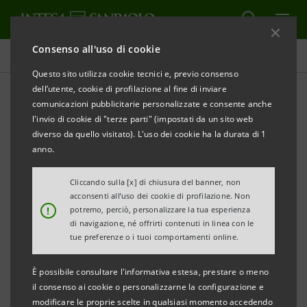
Consenso all'uso di cookie
Comunicati stampa
Questo sito utilizza cookie tecnici e, previo consenso
dell’utente, cookie di profilazione al fine di inviare
STAMPA
AGGIORNA
comunicazioni pubblicitarie personalizzate e consente anche
INTESA SANPAOLO, BANCA PROSSIMA E
l'invio di cookie di "terze parti" (impostati da un sito web
CONFERENZA EPISCOPALE ITALIANA IN ACCORDO
diverso da quello visitato). L'uso dei cookie ha la durata di 1
PER IL “PRESTITO DELLA SPERANZA”
anno.
“Nota: il presente comunicato stampa è pubblicato a
Cliccando sulla [x] di chiusura del banner, non
acconsenti all’uso dei cookie di profilazione. Non
fini di archivio storico e si riferisce a un’iniziativa
!
potremo, perciò, personalizzare la tua esperienza
conclusa. Le informazioni contenute non sono
di navigazione, né offrirti contenuti in linea con le
tue preferenze o i tuoi comportamenti online.
riferibili a prodotti o iniziative attualmente attivi.”
È possibile consultare l'informativa estesa, prestare o meno
L’esperienza di Intesa Sanpaolo nei progetti di accesso al
il consenso ai cookie o personalizzarne la configurazione e
credito al servizio del Prestito della Speranza: un approccio
modificare le proprie scelte in qualsiasi momento accedendo