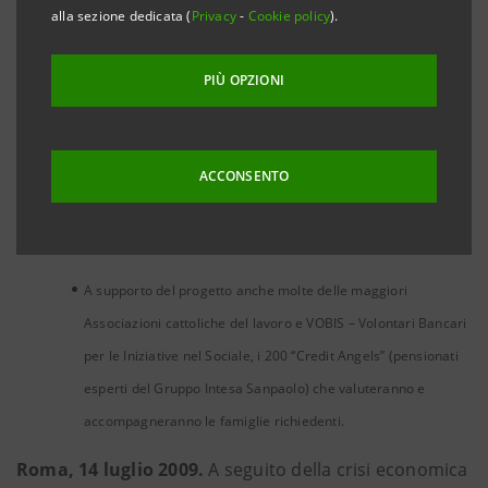
alla sezione dedicata (
innovativo consente di applicare da subito il moltiplicatore 10
Privacy
-
Cookie policy
).
al Fondo di Garanzia CEI depositato in Banca Prossima. Nel
PIÙ OPZIONI
modello di microcredito di Intesa Sanpaolo viene data
precedenza agli investimenti familiari a favore dei figli, senza
escludere altre esigenze manifestate dalle famiglie in
ACCONSENTO
difficoltà. Un check-up periodico e l’erogazione bimestrale del
credito garantiscono alle famiglie il necessario
accompagnamento.
A supporto del progetto anche molte delle maggiori
Associazioni cattoliche del lavoro e VOBIS – Volontari Bancari
per le Iniziative nel Sociale, i 200 “Credit Angels” (pensionati
esperti del Gruppo Intesa Sanpaolo) che valuteranno e
accompagneranno le famiglie richiedenti.
Roma, 14 luglio 2009.
A seguito della crisi economica