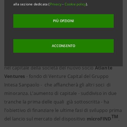
alla sezione dedicata (
Privacy
-
Cookie policy
).
Milano, 6 luglio 2010
– Tethis SpA – società attiva nel
PIÙ OPZIONI
settore delle nanotecnologie – controllata da
Genextra SpA, holding di partecipazioni
biotecnologiche fondata dal Dottor Francesco
ACCONSENTO
Micheli, ha deliberato un aumento di capitale di
complessivi 3 milioni di euro, che prevede l’ingresso
nel capitale della società del nuovo socio
Atlante
Ventures
- fondo di Venture Capital del Gruppo
Intesa Sanpaolo - che affiancherà gli altri soci di
minoranza. L’aumento di capitale - suddiviso in due
tranche la prima delle quali già sottoscritta - ha
l’obiettivo di finanziare le ultime fasi di sviluppo prima
TM
del lancio sul mercato del dispositivo
microFIND
.