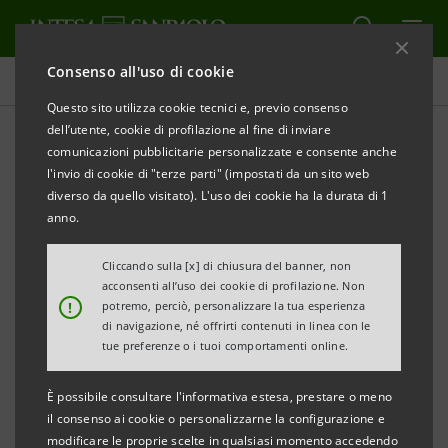
Consenso all'uso di cookie
Comunicati stampa
Questo sito utilizza cookie tecnici e, previo consenso
dell’utente, cookie di profilazione al fine di inviare
STAMPA
AGGIORNA
comunicazioni pubblicitarie personalizzate e consente anche
l'invio di cookie di "terze parti" (impostati da un sito web
diverso da quello visitato). L'uso dei cookie ha la durata di 1
Atlante Ventures entra nel capitale di Tethis
anno.
(Gruppo Genextra)
Cliccando sulla [x] di chiusura del banner, non
acconsenti all’uso dei cookie di profilazione. Non
!
potremo, perciò, personalizzare la tua esperienza
CONCLUSO AUMENTO DI CAPITALE DA 3 MILIONI DI
di navigazione, né offrirti contenuti in linea con le
EURO PER FINANZIARE LE ULTIME FASI DI SVILUPPO
tue preferenze o i tuoi comportamenti online.
DI UN INNOVATIVO DISPOSITIVO DIAGNOSTICO,
È possibile consultare l'informativa estesa, prestare o meno
PER COMBATTERE I TUMORI ATTRAVERSO LE
il consenso ai cookie o personalizzarne la configurazione e
NANOTECNOLOGIE
modificare le proprie scelte in qualsiasi momento accedendo