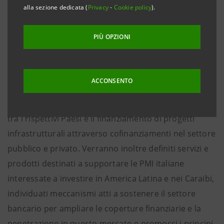
alla sezione dedicata (
Privacy
-
Cookie policy
).
Caraibi a sostegno alle imprese italiane - in
particolare piccole e medie (PMI) - che intendono
PIÙ OPZIONI
sviluppare la propria attività nell’area.
Grazie a questo accordo, IDB e Intesa Sanpaolo
ACCONSENTO
intendono rafforzare la cooperazione in diversi
settori quali il sostegno al commercio internazionale
tra i rispettivi Paesi e il finanziamento di progetti
infrastrutturali attraverso cofinanziamenti nel settore
pubblico e privato. Verranno inoltre definiti servizi e
prodotti destinati a supportare le PMI italiane
interessate a investire in America Latina e nei Caraibi,
individuati meccanismi atti a sostenere il settore
bancario per ampliare le coperture finanziarie e la
penetrazione in questo mercato e promossi i principi