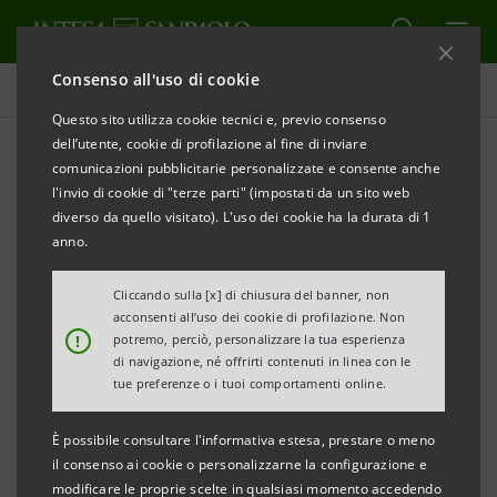
Consenso all'uso di cookie
Comunicati stampa
Questo sito utilizza cookie tecnici e, previo consenso
dell’utente, cookie di profilazione al fine di inviare
STAMPA
AGGIORNA
comunicazioni pubblicitarie personalizzate e consente anche
INTER-AMERICAN DEVELOPMENT BANK E INTESA
l'invio di cookie di "terze parti" (impostati da un sito web
SANPAOLO: ACCORDO PER RAFFORZARE LA
diverso da quello visitato). L'uso dei cookie ha la durata di 1
COLLABORAZIONE IN AMERICA LATINA E CARAIBI
anno.
Cliccando sulla [x] di chiusura del banner, non
acconsenti all’uso dei cookie di profilazione. Non
Roma, 24 novembre 2010
– Luis Alberto Moreno,
!
potremo, perciò, personalizzare la tua esperienza
presidente di Inter-American Development Bank
di navigazione, né offrirti contenuti in linea con le
tue preferenze o i tuoi comportamenti online.
(IDB), e Marcello Sala, Vice Presidente Vicario del
Consiglio di Gestione di Intesa Sanpaolo, hanno
È possibile consultare l'informativa estesa, prestare o meno
sottoscritto oggi un protocollo d’intesa finalizzato ad
il consenso ai cookie o personalizzarne la configurazione e
modificare le proprie scelte in qualsiasi momento accedendo
aumentare la collaborazione in America Latina e nei