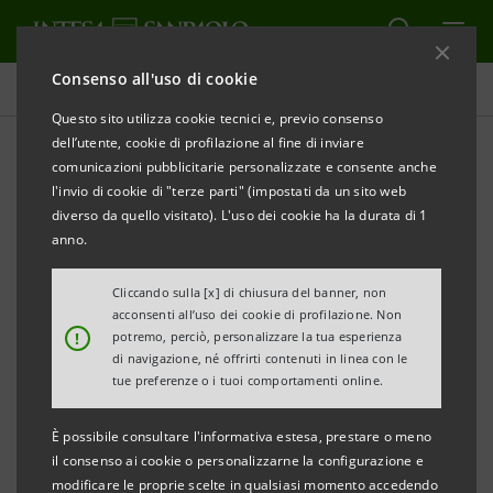
Consenso all'uso di cookie
Comunicati stampa
Questo sito utilizza cookie tecnici e, previo consenso
dell’utente, cookie di profilazione al fine di inviare
STAMPA
AGGIORNA
comunicazioni pubblicitarie personalizzate e consente anche
COMUNICATO STAMPA
l'invio di cookie di "terze parti" (impostati da un sito web
diverso da quello visitato). L'uso dei cookie ha la durata di 1
BANCA DI TRENTO E BOLZANO:
anno.
NICOLA CALABRO’ NUOVO DIRETTORE GENERALE
Cliccando sulla [x] di chiusura del banner, non
Roberto Dal Mas entra nel CdA
acconsenti all’uso dei cookie di profilazione. Non
!
potremo, perciò, personalizzare la tua esperienza
di navigazione, né offrirti contenuti in linea con le
tue preferenze o i tuoi comportamenti online.
Trento, 25 gennaio 2011
. Il Consiglio di
Amministrazione di Banca di Trento e Bolzano
È possibile consultare l'informativa estesa, prestare o meno
riunitosi sotto la presidenza di Mario Marangoni ha
il consenso ai cookie o personalizzarne la configurazione e
modificare le proprie scelte in qualsiasi momento accedendo
deliberato la nomina di Nicola Calabrò a nuovo