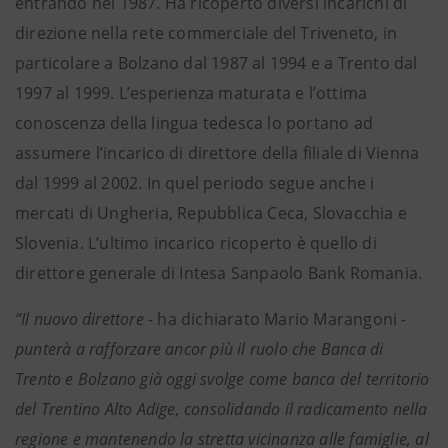
entrando nel 1987. Ha ricoperto diversi incarichi di
direzione nella rete commerciale del Triveneto, in
particolare a Bolzano dal 1987 al 1994 e a Trento dal
1997 al 1999. L’esperienza maturata e l’ottima
conoscenza della lingua tedesca lo portano ad
assumere l’incarico di direttore della filiale di Vienna
dal 1999 al 2002. In quel periodo segue anche i
mercati di Ungheria, Repubblica Ceca, Slovacchia e
Slovenia. L’ultimo incarico ricoperto è quello di
direttore generale di Intesa Sanpaolo Bank Romania.
“Il nuovo direttore -
ha dichiarato Mario Marangoni
-
punterà a rafforzare ancor più il ruolo che Banca di
Trento e Bolzano già oggi svolge come banca del territorio
del Trentino Alto Adige, consolidando il radicamento nella
regione e mantenendo la stretta vicinanza alle famiglie, al