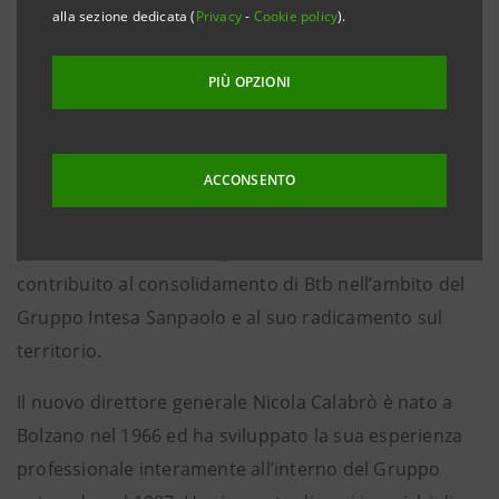
alla sezione dedicata (
Privacy
-
Cookie policy
).
direttore generale, in sostituzione di Roberto Dal
Mas.
PIÙ OPZIONI
Contestualmente, nel segno della continuità, Roberto
Dal Mas viene cooptato nel Consiglio di
Amministrazione della banca.
ACCONSENTO
Il Consiglio unanime ha ringraziato Dal Mas per la
professionalità e la competenza con cui ha
contribuito al consolidamento di Btb nell’ambito del
Gruppo Intesa Sanpaolo e al suo radicamento sul
territorio.
Il nuovo direttore generale Nicola Calabrò è nato a
Bolzano nel 1966 ed ha sviluppato la sua esperienza
professionale interamente all’interno del Gruppo