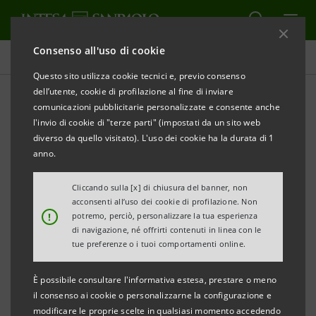
Consenso all'uso di cookie
Comunicati stampa
Questo sito utilizza cookie tecnici e, previo consenso
dell’utente, cookie di profilazione al fine di inviare
STAMPA
AGGIORNA
comunicazioni pubblicitarie personalizzate e consente anche
Intesa Sanpaolo chiama Ivan Šramko, l’ex
l'invio di cookie di "terze parti" (impostati da un sito web
diverso da quello visitato). L'uso dei cookie ha la durata di 1
Governatore della Banca Centrale slovacca, per le
anno.
attività del centro e sud-est Europa
Cliccando sulla [x] di chiusura del banner, non
Milano, Bratislava, 7 marzo 2011
– Ivan Šramko, ex
acconsenti all’uso dei cookie di profilazione. Non
!
potremo, perciò, personalizzare la tua esperienza
Governatore della Banca Centrale Slovacca, è stato
di navigazione, né offrirti contenuti in linea con le
chiamato dal Gruppo Intesa Sanpaolo come
tue preferenze o i tuoi comportamenti online.
consulente per le attività del centro e sud-est Europa.
È possibile consultare l'informativa estesa, prestare o meno
Nella sua nuova posizione rappresenterà infatti
il consenso ai cookie o personalizzarne la configurazione e
Intesa Sanpaolo nei consigli di amministrazione di
modificare le proprie scelte in qualsiasi momento accedendo