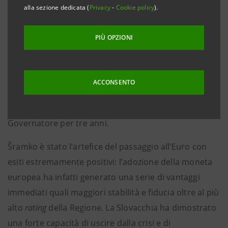
cinque banche del Gruppo: l’ungherese CIB Bank, la
alla sezione dedicata (
Privacy
-
Cookie policy
).
serba Banca Intesa Beograd, la croata Privredna
Banka Zagreb, la slovena Banka Koper e Intesa
PIÙ OPZIONI
Sanpaolo Banka, Bosnia Erzegovina.
Nel gennaio 2005, Ivan Šramko è stato nominato
ACCONSENTO
Governatore della Banca Centrale Slovacca dove
precedentemente aveva ricoperto la carica di Vice
Governatore per tre anni.
Šramko è stato l’artefice del passaggio all’Euro con
esiti estremamente positivi: l’adozione della moneta
europea ha infatti generato una serie di vantaggi
immediati quali maggiori stabilità e fiducia oltre al più
alto
rating
della Regione. La Slovacchia ha dimostrato
una forte capacità di uscire dalla crisi e di