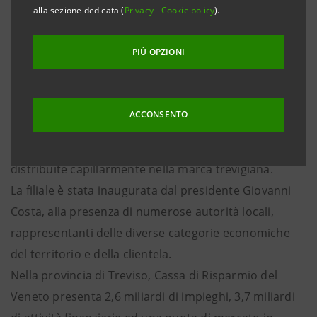
alla sezione dedicata (
Privacy
-
Cookie policy
).
Treviso, 6 aprile 2011
- Cassa di Risparmio del Veneto
(Gruppo Intesa Sanpaolo) inaugura la filiale di piazza
PIÙ OPZIONI
Pola 12/A a Treviso. La nuova filiale è concepita con i
nuovi standard di qualità nel servizio alla clientela per
meglio rispondere alle esigenze di relazione e di
ACCONSENTO
operatività. Nel Veneto (esclusa la provincia di
Venezia) la banca opera con oltre 480 filiali, di cui 86
distribuite capillarmente nella marca trevigiana.
La filiale è stata inaugurata dal presidente Giovanni
Costa, alla presenza di numerose autorità locali,
rappresentanti delle diverse categorie economiche
del territorio e della clientela.
Nella provincia di Treviso, Cassa di Risparmio del
Veneto presenta 2,6 miliardi di impieghi, 3,7 miliardi