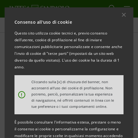
Consenso all'uso di cookie
Comunicati stampa
Questo sito utilizza cookie tecnici e, previo consenso
dell’utente, cookie di profilazione al fine di inviare
STAMPA
AGGIORNA
comunicazioni pubblicitarie personalizzate e consente anche
COMUNICATO STAMPA
l'invio di cookie di "terze parti" (impostati da un sito web
diverso da quello visitato). L'uso dei cookie ha la durata di 1
anno.
CASSA DI RISPARMIO DEL VENETO INAUGURA UNA
FILIALE A TREVISO IN PIAZZA POLA
Cliccando sulla [x] di chiusura del banner, non
acconsenti all’uso dei cookie di profilazione. Non
!
potremo, perciò, personalizzare la tua esperienza
• al centro del nuovo modello di filiale relazione con il
di navigazione, né offrirti contenuti in linea con le
cliente e possibilità di operare in autonomia
tue preferenze o i tuoi comportamenti online.
• prossimità al cliente e radicamento locale, i punti di
È possibile consultare l'informativa estesa, prestare o meno
forza di CR Veneto
il consenso ai cookie o personalizzarne la configurazione e
• 86 filiali a servizio del trevigiano
modificare le proprie scelte in qualsiasi momento accedendo