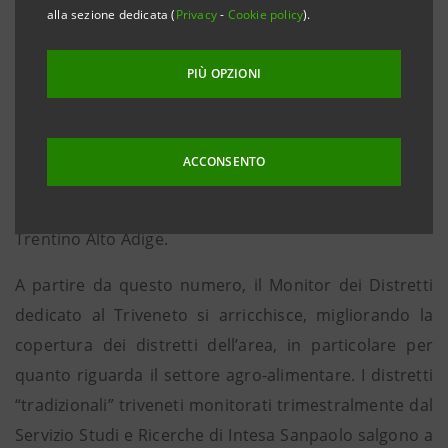
tessuto distrettuale innescato dalla crisi.
alla sezione dedicata (
Privacy
-
Cookie policy
).
Padova, 19 aprile 2011
. E’ stato pubblicato a cura del
PIÙ OPZIONI
Servizio Studi e Ricerche di Intesa Sanpaolo per conto
di Cr Veneto, Carive, CariFvg e Btb il Monitor dei
distretti industriali del Triveneto aggiornato a
ACCONSENTO
dicembre 2010. Lo studio monitora l’andamento dei
distretti presenti in Veneto, Friuli Venezia Giulia e
Trentino Alto Adige.
A partire da questo numero, il Monitor dei Distretti
dedicato al Triveneto si arricchisce, migliorando la
copertura dei distretti dell’area, in particolare per
quanto riguarda il settore agro-alimentare. I distretti
“tradizionali” triveneti monitorati trimestralmente dal
Servizio Studi e Ricerche di Intesa Sanpaolo salgono a