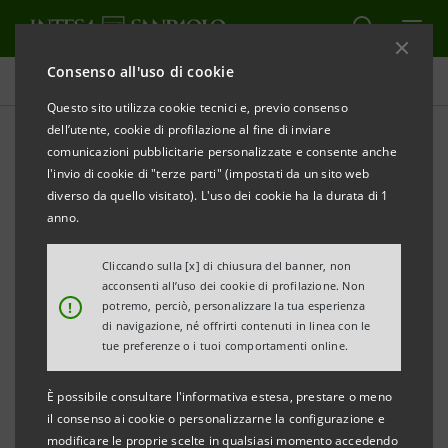
Consenso all'uso di cookie
Comunicati stampa
Questo sito utilizza cookie tecnici e, previo consenso
dell’utente, cookie di profilazione al fine di inviare
STAMPA
AGGIORNA
comunicazioni pubblicitarie personalizzate e consente anche
INTESA SANPAOLO: PUBBLICATO IL MONITOR DEI
l'invio di cookie di "terze parti" (impostati da un sito web
DISTRETTI DEL TRIVENETO
diverso da quello visitato). L'uso dei cookie ha la durata di 1
anno.
Export distretti triveneti, per il terzo trimestre
consecutivo crescita a due cifre:
Cliccando sulla [x] di chiusura del banner, non
acconsenti all’uso dei cookie di profilazione. Non
!
potremo, perciò, personalizzare la tua esperienza
• il polo tecnologico ICT di Trieste, con un balzo del
di navigazione, né offrirti contenuti in linea con le
37% nel 2010 , ha toccato livelli mai raggiunti prima
tue preferenze o i tuoi comportamenti online.
grazie al traino della Germania.
È possibile consultare l'informativa estesa, prestare o meno
• resta un quadro a luci e ombre che nel corso del
il consenso ai cookie o personalizzarne la configurazione e
2011 vedrà preseguire il processo di selezione del
modificare le proprie scelte in qualsiasi momento accedendo