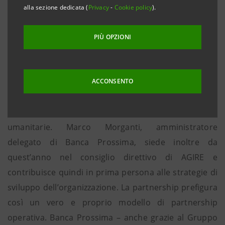
siglato un accordo finalizzato a sviluppare una
alla sezione dedicata (
Privacy
-
Cookie policy
).
partnership che agevoli la mobilitazione di fondi
privati a favore delle ONG impegnate nella risposta
PIÙ OPZIONI
alle più gravi emergenze umanitarie. Banca Prossima
e AGIRE varano un impegno triennale che comprende
attività di supporto tecnico‐professionale, erogazione
ACCONSENTO
di servizi bancari e innovazione nel campo degli
strumenti di fund‐raising per le emergenze
umanitarie. Marco Morganti, amministratore
delegato di Banca Prossima, siede inoltre da
quest’anno nel consiglio direttivo di AGIRE e
contribuisce quindi in prima persona alle strategie di
sviluppo dell’organizzazione. La partnership prefigura
così un vero e proprio modello di partnership
operativa. Banca Prossima – anche grazie al Gruppo