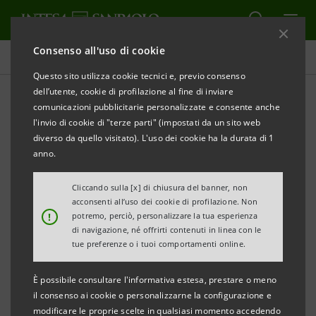
Consenso all'uso di cookie
Comunicati stampa
Questo sito utilizza cookie tecnici e, previo consenso
dell’utente, cookie di profilazione al fine di inviare
STAMPA
AGGIORNA
comunicazioni pubblicitarie personalizzate e consente anche
AGIRE & BANCA PROSSIMA: AL VIA L’ACCORDO PER
l'invio di cookie di "terze parti" (impostati da un sito web
AUMENTARE L’EFFICACIA DEGLI AIUTI UMANITARI
diverso da quello visitato). L'uso dei cookie ha la durata di 1
anno.
Per la prima volta in Italia si concretizza un
accordo tra un grande gruppo bancario e un
Cliccando sulla [x] di chiusura del banner, non
acconsenti all’uso dei cookie di profilazione. Non
network di Organizzazioni Non Governative. I
!
potremo, perciò, personalizzare la tua esperienza
servizi previsti nella partnership consentiranno ad
di navigazione, né offrirti contenuti in linea con le
tue preferenze o i tuoi comportamenti online.
Agire di raggiungere un pubblico di 12 milioni di
potenziali sostenitori.
È possibile consultare l'informativa estesa, prestare o meno
il consenso ai cookie o personalizzarne la configurazione e
Roma, 20 giugno 2011
AGIRE e Banca Prossima hanno
modificare le proprie scelte in qualsiasi momento accedendo