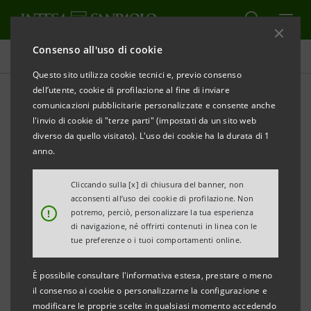
Consenso all'uso di cookie
Comunicati stampa
Questo sito utilizza cookie tecnici e, previo consenso
dell’utente, cookie di profilazione al fine di inviare
STAMPA
AGGIORNA
comunicazioni pubblicitarie personalizzate e consente anche
INTESA SANPAOLO PREMIATA DA GLOBAL FINANCE
l'invio di cookie di "terze parti" (impostati da un sito web
CON 2 IMPORTANTI RICONOSCIMENTI
diverso da quello visitato). L'uso dei cookie ha la durata di 1
anno.
• Miglior banca in Italia nelle categorie “The World’s
Best Trade Finance Banks” e “The World's Best Sub-
Cliccando sulla [x] di chiusura del banner, non
acconsenti all’uso dei cookie di profilazione. Non
Custodian Banks”
!
potremo, perciò, personalizzare la tua esperienza
di navigazione, né offrirti contenuti in linea con le
• Intesa Sanpaolo si conferma operatore di
tue preferenze o i tuoi comportamenti online.
riferimento sul mercato, per il supporto
È possibile consultare l'informativa estesa, prestare o meno
all’internazionalizzazione delle imprese italiane e le
il consenso ai cookie o personalizzarne la configurazione e
attività di custodia, amministrazione e regolamento
modificare le proprie scelte in qualsiasi momento accedendo