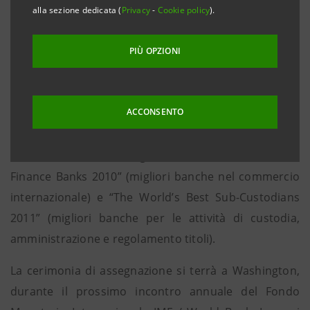
titoli
alla sezione dedicata (
Privacy
-
Cookie policy
).
• La cerimonia di premiazione si terrà a Washington
PIÙ OPZIONI
nel corso dell’IMF / Worldbank 2011
Milano, 21 luglio 2011
– Intesa Sanpaolo è stata
ACCONSENTO
premiata dal mensile di finanza internazionale
GLOBAL FINANCE (www.gfmag.com) come migliore
banca in Italia nelle categorie “The World’s Best Trade
Finance Banks 2010” (migliori banche nel commercio
internazionale) e “The World’s Best Sub-Custodians
2011” (migliori banche per le attività di custodia,
amministrazione e regolamento titoli).
La cerimonia di assegnazione si terrà a Washington,
durante il prossimo incontro annuale del Fondo