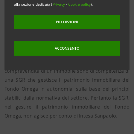
alla sezione dedicata (
Privacy
-
Cookie policy
).
indipendente. Intesa Sanpaolo, a seguito della
cessione di una consistente porzione del proprio
PIÙ OPZIONI
patrimonio immobiliare al fondo stesso, possiede
una quota del 30 % nel Fondo Omega, che è
partecipato anche da altri investitori istituzionali.
ACCONSENTO
La gestione del patrimonio immobiliare del fondo
Omega e quindi la definizione di un contratto di
compravendita di un immobile sono di competenza di
una SGR che gestisce il patrimonio immobiliare del
Fondo Omega in autonomia, sulla base dei principi
stabiliti dalla normativa del settore. Pertanto la SGR,
nel gestire il patrimonio immobiliare del Fondo
Omega, non agisce per conto di Intesa Sanpaolo.