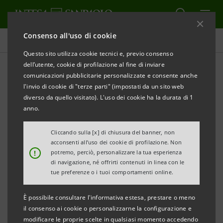
Consenso all'uso di cookie
Comunicati stampa
Questo sito utilizza cookie tecnici e, previo consenso
dell’utente, cookie di profilazione al fine di inviare
STAMPA
AGGIORNA
comunicazioni pubblicitarie personalizzate e consente anche
Le opportunità commerciali per le imprese e il Made
l'invio di cookie di "terze parti" (impostati da un sito web
diverso da quello visitato). L'uso dei cookie ha la durata di 1
in Italy
anno.
Cliccando sulla [x] di chiusura del banner, non
acconsenti all’uso dei cookie di profilazione. Non
CONFARTIGIANATO VICENZA VERSO LA RUSSIA ANCHE
!
potremo, perciò, personalizzare la tua esperienza
di navigazione, né offrirti contenuti in linea con le
tue preferenze o i tuoi comportamenti online.
GRAZIE
ALL’ACCORDO CON CASSA DI RISPARMIO DEL VENETO
È possibile consultare l'informativa estesa, prestare o meno
il consenso ai cookie o personalizzarne la configurazione e
modificare le proprie scelte in qualsiasi momento accedendo
E INTESA SANPAOLO