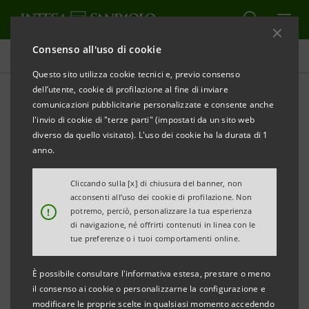
Consenso all'uso di cookie
Comunicati stampa
Questo sito utilizza cookie tecnici e, previo consenso
dell’utente, cookie di profilazione al fine di inviare
STAMPA
AGGIORNA
comunicazioni pubblicitarie personalizzate e consente anche
Due giornate dedicate ai ragazzi della città.
l'invio di cookie di "terze parti" (impostati da un sito web
diverso da quello visitato). L'uso dei cookie ha la durata di 1
Il Tour passerà dall’Università di Tor Vergata
anno.
ai luoghi d’incontro dei giovani
Cliccando sulla [x] di chiusura del banner, non
La Fiat 500 porta a bordo nuovi servizi per i
acconsenti all’uso dei cookie di profilazione. Non
giovani e un concorso con premio finale un
!
potremo, perciò, personalizzare la tua esperienza
di navigazione, né offrirti contenuti in linea con le
viaggio a Londra per due persone
tue preferenze o i tuoi comportamenti online.
Roma, 3 aprile 2012. Tappa a Roma domani e fino a
È possibile consultare l'informativa estesa, prestare o meno
martedì 10 aprile per “In giro con Superflash” in Fiat
il consenso ai cookie o personalizzarne la configurazione e
500, l'auto mascotte con le insegne del brand che il
modificare le proprie scelte in qualsiasi momento accedendo