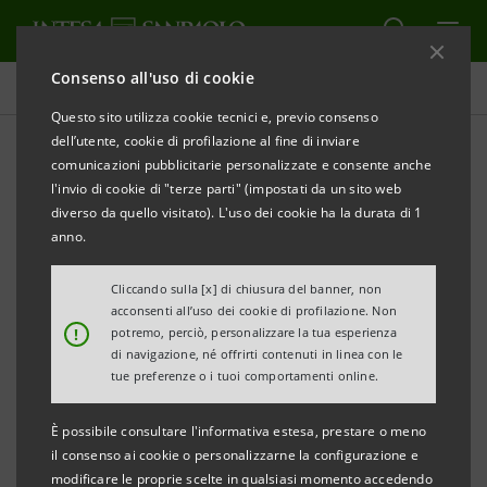
Consenso all'uso di cookie
Comunicati stampa
Questo sito utilizza cookie tecnici e, previo consenso
dell’utente, cookie di profilazione al fine di inviare
STAMPA
AGGIORNA
comunicazioni pubblicitarie personalizzate e consente anche
NASCE LA FONDAZIONE BIBLIOTECHE
l'invio di cookie di "terze parti" (impostati da un sito web
DELLA CASSA DI RISPARMIO DI FIRENZE
diverso da quello visitato). L'uso dei cookie ha la durata di 1
anno.
BANCA CR FIRENZE ED ENTE CASSA DI RISPARMIO
DI FIRENZE DANNO VITA AD UNA NUOVA
Cliccando sulla [x] di chiusura del banner, non
acconsenti all’uso dei cookie di profilazione. Non
STRUTTURA
!
potremo, perciò, personalizzare la tua esperienza
di navigazione, né offrirti contenuti in linea con le
tue preferenze o i tuoi comportamenti online.
• Circa 60.000 volumi disponibili per la
È possibile consultare l'informativa estesa, prestare o meno
consultazione
il consenso ai cookie o personalizzarne la configurazione e
• 1.000 mq di spazio destinato alla fondazione e
modificare le proprie scelte in qualsiasi momento accedendo