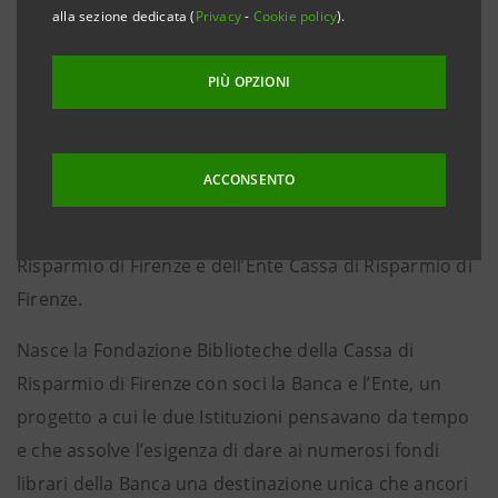
alla biblioteca
alla sezione dedicata (
Privacy
-
Cookie policy
).
• Documenti storici e volumi di pregio, come gli
incunaboli e le cinquecentine del Fondo Ridolfi
PIÙ OPZIONI
Firenze, 10 aprile 2012
– Una fondazione per custodire
ACCONSENTO
e rendere fruibile l’ingente e unico patrimonio librario
frutto di oltre 180 anni di storia della Cassa di
Risparmio di Firenze e dell’Ente Cassa di Risparmio di
Firenze.
Nasce la Fondazione Biblioteche della Cassa di
Risparmio di Firenze con soci la Banca e l’Ente, un
progetto a cui le due Istituzioni pensavano da tempo
e che assolve l’esigenza di dare ai numerosi fondi
librari della Banca una destinazione unica che ancori