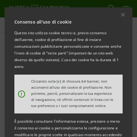
Consenso all'uso di cookie
Comunicati stampa
Questo sito utilizza cookie tecnici e, previo consenso
dell’utente, cookie di profilazione al fine di inviare
STAMPA
AGGIORNA
comunicazioni pubblicitarie personalizzate e consente anche
INTESA SANPAOLO E SISTEMA MODA ITALIA:
l'invio di cookie di "terze parti" (impostati da un sito web
UN PATTO PER PROMUOVERE L’EXPORT
diverso da quello visitato). L'uso dei cookie ha la durata di 1
anno.
• Sistema Moda Italia e il Gruppo Intesa Sanpaolo
hanno siglato un accordo che punta a una
Cliccando sulla [x] di chiusura del banner, non
acconsenti all’uso dei cookie di profilazione. Non
maggiore presenza delle aziende italiane sui
!
potremo, perciò, personalizzare la tua esperienza
mercati esteri con crescente capacità di spesa
di navigazione, né offrirti contenuti in linea con le
tue preferenze o i tuoi comportamenti online.
• Programmi mirati per la Cina grazie alla comune
presenza della Banca e dell’Associazione
È possibile consultare l'informativa estesa, prestare o meno
imprenditoriale a Shanghai, e all’attività di Sibac,
il consenso ai cookie o personalizzarne la configurazione e
modificare le proprie scelte in qualsiasi momento accedendo
controllata cinese di Intesa Sanpaolo