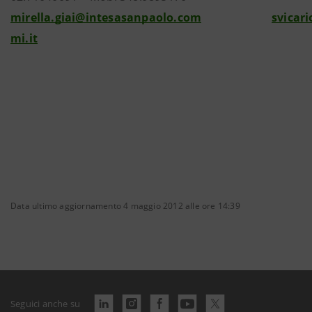
mirella.giai@intesasanpaolo.com
svicar
mi.it
Data ultimo aggiornamento 4 maggio 2012 alle ore 14:39
Seguici anche su