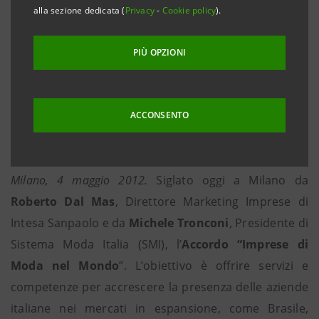
alla sezione dedicata (
Privacy
-
Cookie policy
).
• Assistenza capillare e qualificata sul territorio
nazionale attraverso la rete di oltre 500 specialisti
PIÙ OPZIONI
estero attivi nelle filiali del Gruppo dedicate alle
imprese
• Per le PMI della moda l’export pesa meno del 26%:
ACCONSENTO
occorre agire sulla dimensione per favorire
l’apertura internazionale
Milano, 4 maggio 2012.
Siglato oggi a Milano da
Roberto Dal Mas
, Direttore Marketing Imprese di
Intesa Sanpaolo e da
Michele Tronconi
, Presidente di
Sistema Moda Italia (SMI), l’
Accordo “Imprese di
Moda nel Mondo
”. L’obiettivo è offrire servizi e
competenze per accrescere la presenza delle aziende
italiane nei mercati in espansione, come Brasile,