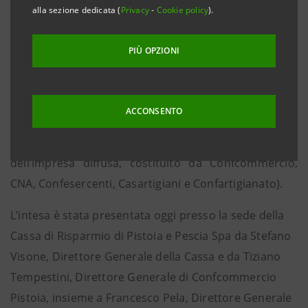
alla sezione dedicata (
Privacy
-
Cookie policy
).
Pistoia, 16 maggio 2012
- Cassa di Risparmio di Pistoia
e Pescia e Confcommercio Pistoia hanno sottoscritto
PIÙ OPZIONI
un nuovo accordo che garantisce continuità alla
collaborazione avviata in questi anni e rinnovata
recentemente anche attraverso l’accordo nazionale
ACCONSENTO
tra Intesa Sanpaolo e Rete Imprese Italia (soggetto di
rappresentanza unitario del mondo delle PMI e
dell’impresa diffusa, costituito da Confcommercio,
CNA, Confesercenti, Casartigiani e Confartigianato).
L’intesa è stata presentata oggi presso la sede della
Cassa di Risparmio di Pistoia e Pescia Spa da Stefano
Visone, Direttore Generale della Cassa e da Tiziano
Tempestini, Direttore Generale di Confcommercio
Pistoia, insieme a Francesco Pela, Direttore Generale