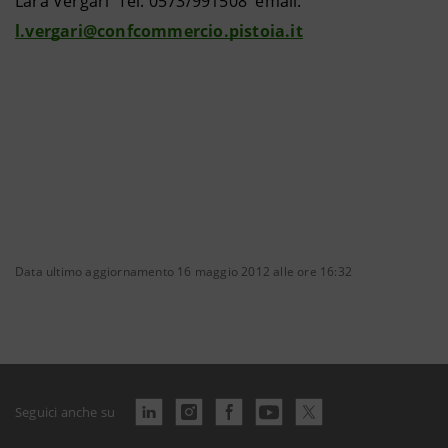
Lara Vergari Tel. 0573/991508 email:
l.vergari@confcommercio.pistoia.it
Data ultimo aggiornamento 16 maggio 2012 alle ore 16:32
Seguici anche su