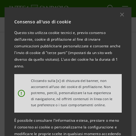
Consenso all'uso di cookie
Comunicati stampa
Questo sito utilizza cookie tecnici e, previo consenso
dell’utente, cookie di profilazione al fine di inviare
STAMPA
AGGIORNA
comunicazioni pubblicitarie personalizzate e consente anche
RINNOVATO L’ACCORDO TRA CASSA DI RISPARMIO
l'invio di cookie di "terze parti" (impostati da un sito web
DI PISTOIA E PESCIA E CONFCOMMERCIO PISTOIA
diverso da quello visitato). L'uso dei cookie ha la durata di 1
anno.
• 15 milioni di euro di nuovi finanziamenti per le
Cliccando sulla [x] di chiusura del banner, non
acconsenti all’uso dei cookie di profilazione. Non
imprese pistoiesi
!
potremo, perciò, personalizzare la tua esperienza
• Rafforzato l’impegno delle parti al sostegno delle
di navigazione, né offrirti contenuti in linea con le
tue preferenze o i tuoi comportamenti online.
piccole e medie imprese
• Realizzato un portale per agevolare chi intenda
È possibile consultare l'informativa estesa, prestare o meno
avviare un’attività imprenditoriale
il consenso ai cookie o personalizzarne la configurazione e
modificare le proprie scelte in qualsiasi momento accedendo