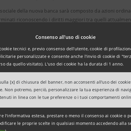
e sociale della nuova banca sarà composto da azioni ordinarie
rminati riconoscendo i diritti maggiori tra quelli attualment
io di Foligno SpA e della Cassa di Risparmio di Spoleto Sp
 per il 96% circa da Banca CR Firenze SpA, mentre la rest
Consenso all'uso di cookie
terzi, in origine azionisti della Cassa di Risparmio di Folig
cookie tecnici e, previo consenso dell’utente, cookie di profilazione
citarie personalizzate e consente anche l'invio di cookie di "terz
ne, subordinatamente all’ottenimento delle autorizzazioni 
so da quello visitato). L'uso dei cookie ha la durata di 1 anno.
sentirà di razionalizzare l’assetto organizzativo sul terri
ulla [x] di chiusura del banner, non acconsenti all’uso dei cookie
ne. Non potremo, perciò, personalizzare la tua esperienza di navi
ntenuti in linea con le tue preferenze o i tuoi comportamenti onli
S:
NTESA SANPAOLO - Ufficio Stampa
re l'informativa estesa, prestare o meno il consenso ai cookie o p
ffoni Tel. 055 2612550 email:
monica.biffoni@intesas
dificare le proprie scelte in qualsiasi momento accedendo alla s
icy
).