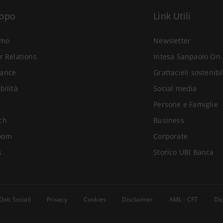
uppo
Link Utili
amo
Newsletter
r Relations
Intesa Sanpaolo On 
ance
Grattacieli sostenibi
bilità
Social media
Persone e Famiglie
ch
Business
oom
Corporate
s
Storico UBI Banca
Dati Sociali
Privacy
Cookies
Disclaimer
AML - CFT
Dic