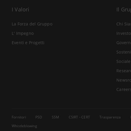
I Valori
Il Gr
La Forza del Gruppo
Chi Si
L' Impegno
Investo
Eventi e Progetti
Govern
Sosteni
Sociale
Resear
Newsr
Career
Fornitori
PSD
SSM
CSIRT - CERT
Trasparenza
Whistleblowing