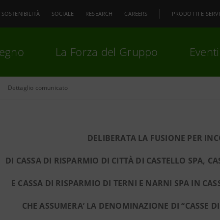
SOSTENIBILITÀ
SOCIALE
RESEARCH
CAREERS
PRODOTTI E SERVI
pegno
La Forza del Gruppo
Eventi
Dettaglio comunicato
premi
Invio
per cercare o
ESC
DELIBERATA LA FUSIONE PER I
DI CASSA DI RISPARMIO DI CITTÀ DI CASTELLO SPA, C
E CASSA DI RISPARMIO DI TERNI E NARNI SPA IN CAS
CHE ASSUMERA’ LA DENOMINAZIONE DI “CASSE DI