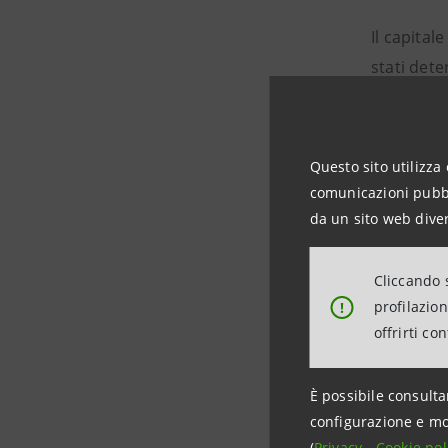
Il capital
stati dete
di Risparm
posseduta
azionisti 
Questo sito utilizza 
comunicazioni pubbli
L’operazio
da un sito web diver
2012 e con
Cliccando s
profilazio
!
offrirti co
CONTACT
GRUPPO I
È possibile consulta
Monica Bi
configurazione e mo
(
Privacy
-
Cookie pol