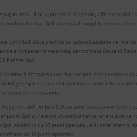
9 giugno 2012
- Il Gruppo Intesa Sanpaolo, all’interno del p
di riordino dei marchi finalizzata al completamento del mod
one Umbria è stata prevista la razionalizzazione dei march
Banca a competenza regionale, denominata Casse di Rispar
CR Firenze SpA.
i costituirà attraverso una fusione per incorporazione di C
 di Foligno SpA e Cassa di Risparmio di Terni e Narni SpA 
 la nuova denominazione.
i Risparmio dell’Umbria SpA saranno successivamente trasfe
 Sanpaolo SpA attraverso, rispettivamente, una scissione 
 SpA, costituito da 17 punti operativi, e il conferimento, 
costituito da 10 punti operativi.