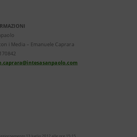
ORMAZIONI
npaolo
con i Media – Emanuele Caprara
7170842
.caprara@intesasanpaolo.com
ggiornamento 13 luglio 2012 alle ore 15:15