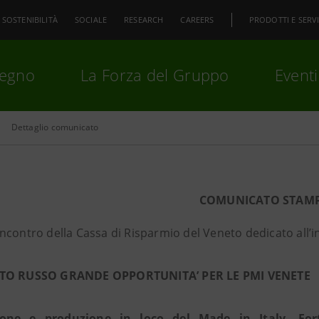
SOSTENIBILITÀ
SOCIALE
RESEARCH
CAREERS
PRODOTTI E SERVI
pegno
La Forza del Gruppo
Eventi
Dettaglio comunicato
premi
Invio
per cercare o
ESC
COMUNICATO STAM
ncontro della Cassa di Risparmio del Veneto dedicato all’i
TO RUSSO GRANDE OPPORTUNITA’ PER LE PMI VENETE
ione e produzione in loco del Made in Italy. Fo