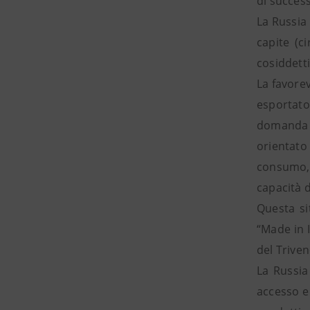
di succes
La Russia
capite (c
cosiddett
La favorev
esportato
domanda d
orientato
consumo, 
capacità d
Questa si
“Made in I
del Triven
La Russia
accesso e