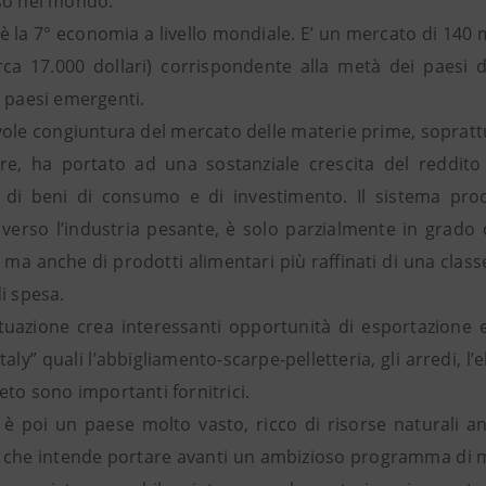
so nel mondo.
 è la 7° economia a livello mondiale. E’ un mercato di 140
irca 17.000 dollari) corrispondente alla metà dei paesi d
i paesi emergenti.
ole congiuntura del mercato delle materie prime, soprattut
re, ha portato ad una sostanziale crescita del reddito
i beni di consumo e di investimento. Il sistema produ
 verso l’industria pesante, è solo parzialmente in grado 
ma anche di prodotti alimentari più raffinati di una clas
i spesa.
tuazione crea interessanti opportunità di esportazione e 
taly” quali l’abbigliamento-scarpe-pelletteria, gli arredi, l
eto sono importanti fornitrici.
 è poi un paese molto vasto, ricco di risorse naturali anc
 che intende portare avanti un ambizioso programma di mo