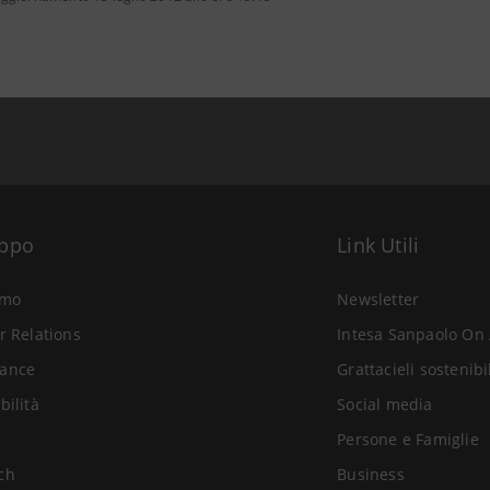
uppo
Link Utili
amo
Newsletter
r Relations
Intesa Sanpaolo On 
ance
Grattacieli sostenibi
bilità
Social media
Persone e Famiglie
ch
Business