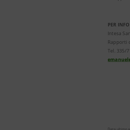
PER INF
Intesa Sa
Rapporti 
Tel. 335/
emanuele
Data ultimo a