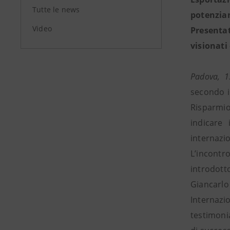
Tutte le news
potenziam
Video
Presentat
visionati
Padova, 1
secondo i
Risparmio
indicare 
internazio
L’incontr
introdott
Giancarl
Internaz
testimoni