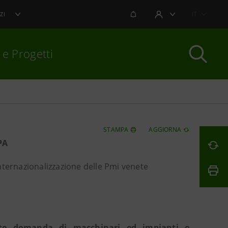
NOTIFICHE
IT
ZI
AREA UTENTE
 e Progetti
per chiudere
STAMPA
AGGIORNA
PA
nternazionalizzazione delle Pmi venete
rte domanda di macchinari ed impianti e