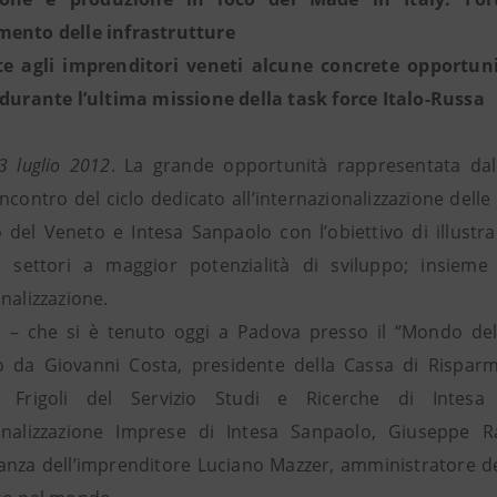
ento delle infrastrutture
e agli imprenditori veneti alcune concrete opportunit
 durante l’ultima missione della task force Italo-Russa
3 luglio 2012
. La grande opportunità rappresentata dal
ncontro del ciclo dedicato all’internazionalizzazione dell
 del Veneto e Intesa Sanpaolo con l’obiettivo di illust
i settori a maggior potenzialità di sviluppo; insieme
nalizzazione.
o – che si è tenuto oggi a Padova presso il “Mondo dell
o da Giovanni Costa, presidente della Cassa di Risparm
o Frigoli del Servizio Studi e Ricerche di Intesa
ionalizzazione Imprese di Intesa Sanpaolo, Giuseppe
anza dell’imprenditore Luciano Mazzer, amministratore d