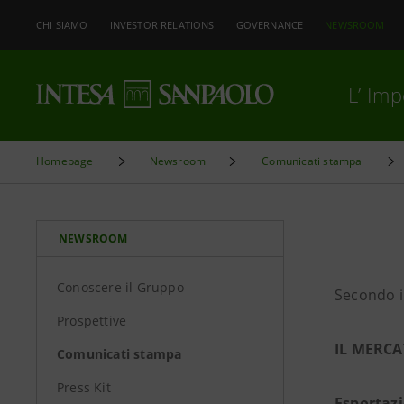
CHI SIAMO
INVESTOR RELATIONS
GOVERNANCE
NEWSROOM
L’ Im
Homepage
Newsroom
Comunicati stampa
NEWSROOM
Conoscere il Gruppo
Secondo i
Prospettive
IL MERCA
Comunicati stampa
Press Kit
Esportaz