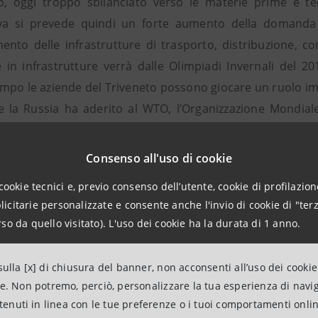
o, oggi troppo sbilanciato verso le materie prime e tec
va si prevede quindi un forte aumento della domanda d
ento delle infrastrutture di trasporto, distribuzione, c
e in infrastrutture verrà dalle Olimpiadi Invernali del 2
mpo le aziende del Triveneto possono giocare un ruolo i
e la Russia ha aderito al WTO, l’Organizzazione Mondia
 di molti dazi e costituendo un forte stimolo alle rifo
commerciali con l’estero.
Consenso all'uso di cookie
io Internazionalizzazione Imprese di Intesa Sanpaolo ha 
cookie tecnici e, previo consenso dell’utente, cookie di profilazione
distretti industriali e sulle Pmi con l’obiettivo di favori
citarie personalizzate e consente anche l'invio di cookie di "terz
ti esteri e i progetti di investimento delle imprese italia
so da quello visitato). L'uso dei cookie ha la durata di 1 anno.
sentate agli imprenditori veneti alcune concrete opportu
durante la missione e le agevolazioni offerte agli investito
ulla [x] di chiusura del banner, non acconsenti all’uso dei cookie
rventi è seguita una tavola rotonda moderata da Massim
ne. Non potremo, perciò, personalizzare la tua esperienza di navi
 del Veneto, a cui hanno partecipato Omar Lodesani, di
ntenuti in linea con le tue preferenze o i tuoi comportamenti onli