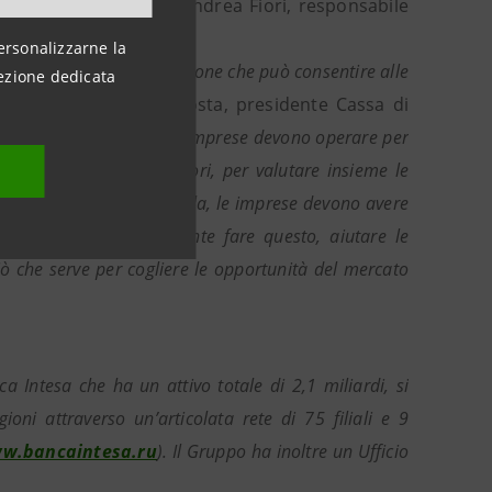
ore Luciano Mazzer e Andrea Fiori, responsabile
ersonalizzarne la
 dell’internazionalizzazione che può consentire alle
ezione dedicata
tolineato Giovanni Costa, presidente Cassa di
è su questo piano che le imprese devono operare per
amente con gli imprenditori, per valutare insieme le
’azienda è grande e piccola, le imprese devono avere
noi vogliamo esattamente fare questo, aiutare le
iò che serve per cogliere le opportunità del mercato
 Intesa che ha un attivo totale di 2,1 miliardi, si
ni attraverso un’articolata rete di 75 filiali e 9
w.bancaintesa.ru
). Il Gruppo ha inoltre un Ufficio