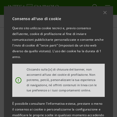
Consenso all'uso di cookie
Comunicati stampa
Questo sito utilizza cookie tecnici e, previo consenso
dell’utente, cookie di profilazione al fine di inviare
STAMPA
AGGIORNA
comunicazioni pubblicitarie personalizzate e consente anche
PROSEGUE IL RIORDINO DEL GRUPPO IN TOSCANA
l'invio di cookie di "terze parti" (impostati da un sito web
E UMBRIA ATTRAVERSO IL COORDINAMENTO DI
diverso da quello visitato). L'uso dei cookie ha la durata di 1
BANCA CR FIRENZE :
anno.
AL VIA LA CASSA DI RISPARMIO DI PISTOIA E DELLA
Cliccando sulla [x] di chiusura del banner, non
acconsenti all’uso dei cookie di profilazione. Non
LUCCHESIA,
!
potremo, perciò, personalizzare la tua esperienza
di navigazione, né offrirti contenuti in linea con le
BANCA DI RIFERIMENTO DEL GRUPPO INTESA
tue preferenze o i tuoi comportamenti online.
SANPAOLO NELL’ALTA TOSCANA
È possibile consultare l'informativa estesa, prestare o meno
- Razionalizzazione, qualità delle risorse e
il consenso ai cookie o personalizzarne la configurazione e
modificare le proprie scelte in qualsiasi momento accedendo
radicamento sul territorio