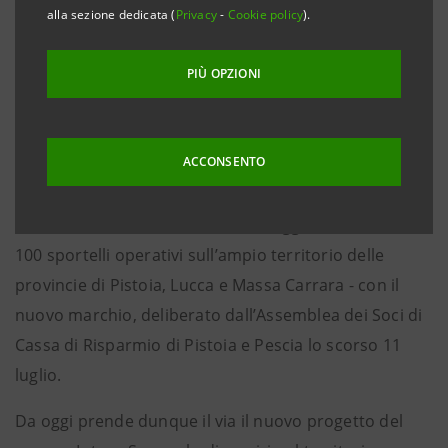
alla sezione dedicata (
Privacy
-
Cookie policy
).
- Leadership territoriale, semplicità organizzativa,
consulenza specialistica
PIÙ OPZIONI
- Circa 156.000 clienti complessivi
- Prima banca del territorio con una quota di
mercato del 19%
ACCONSENTO
Pistoia, 23 luglio 2012
– La Cassa di Risparmio di
Pistoia e della Lucchesia debutta oggi – forte di oltre
100 sportelli operativi sull’ampio territorio delle
provincie di Pistoia, Lucca e Massa Carrara - con il
nuovo marchio, deliberato dall’Assemblea dei Soci di
Cassa di Risparmio di Pistoia e Pescia lo scorso 11
luglio.
Da oggi prende dunque il via il nuovo progetto del