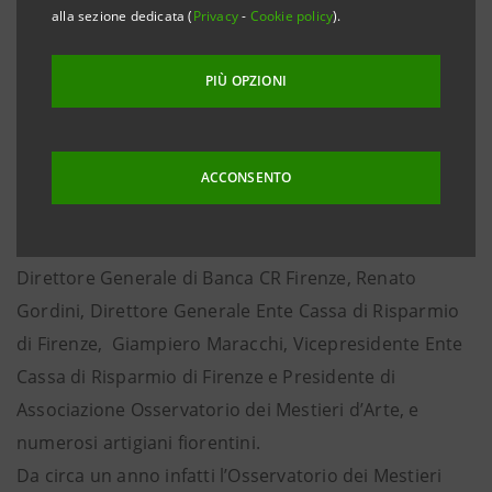
artigiana cerca strade per avviare processi di
alla sezione dedicata (
Privacy
-
Cookie policy
).
internazionalizzazione, ma la ridotta dimensione
aziendale impone strategie diverse e specifiche per
PIÙ OPZIONI
questa tipologia di impresa. Il confronto tra
esperienze e competenze diverse è il fulcro
dell’incontro, organizzato dall’Osservatorio dei
ACCONSENTO
Mestieri d’Arte in collaborazione con Banca CR
Firenze, al quale hanno partecipato Luca Severini,
Direttore Generale di Banca CR Firenze, Renato
Gordini, Direttore Generale Ente Cassa di Risparmio
di Firenze, Giampiero Maracchi, Vicepresidente Ente
Cassa di Risparmio di Firenze e Presidente di
Associazione Osservatorio dei Mestieri d’Arte, e
numerosi artigiani fiorentini.
Da circa un anno infatti l’Osservatorio dei Mestieri