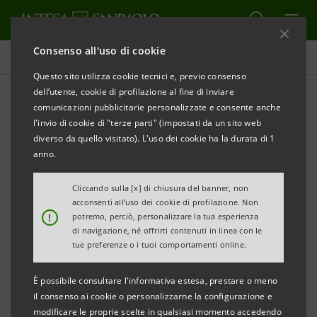
Consenso all'uso di cookie
Comunicati stampa
Questo sito utilizza cookie tecnici e, previo consenso
dell’utente, cookie di profilazione al fine di inviare
STAMPA
AGGIORNA
comunicazioni pubblicitarie personalizzate e consente anche
INTERNAZIONALIZZAZIONE E FORMAZIONE PER LE
l'invio di cookie di "terze parti" (impostati da un sito web
IMPRESE ARTIGIANE
diverso da quello visitato). L'uso dei cookie ha la durata di 1
OmA E BANCA CR FIRENZE INCONTRANO GLI
anno.
IMPRENDITORI
Cliccando sulla [x] di chiusura del banner, non
acconsenti all’uso dei cookie di profilazione. Non
• Anche le imprese di piccole dimensioni cercano
!
potremo, perciò, personalizzare la tua esperienza
percorsi per l’internazionalizzazione
di navigazione, né offrirti contenuti in linea con le
tue preferenze o i tuoi comportamenti online.
• Formazione on line come alternativa ai corsi
obbligatori
È possibile consultare l'informativa estesa, prestare o meno
il consenso ai cookie o personalizzarne la configurazione e
Firenze, 26 luglio 2012
– Anche l’imprenditoria
modificare le proprie scelte in qualsiasi momento accedendo