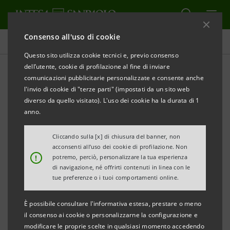
Consenso all'uso di cookie
Comunicati stampa
Questo sito utilizza cookie tecnici e, previo consenso
dell’utente, cookie di profilazione al fine di inviare
STAMPA
AGGIORNA
comunicazioni pubblicitarie personalizzate e consente anche
COMUNICATO STAMPA
l'invio di cookie di "terze parti" (impostati da un sito web
diverso da quello visitato). L'uso dei cookie ha la durata di 1
anno.
Primo evento promosso e organizzato ad hoc da
Intesa Sanpaolo per un comparto unico nel suo
Cliccando sulla [x] di chiusura del banner, non
acconsenti all’uso dei cookie di profilazione. Non
genere
!
potremo, perciò, personalizzare la tua esperienza
di navigazione, né offrirti contenuti in linea con le
tue preferenze o i tuoi comportamenti online.
INTESA SANPAOLO: LE NUOVE STRATEGIE E LE SFIDE
È possibile consultare l'informativa estesa, prestare o meno
CHE ATTENDONO IL SETTORE DEL FOOD ITALIANO
il consenso ai cookie o personalizzarne la configurazione e
NEI PROSSIMI ANNI
modificare le proprie scelte in qualsiasi momento accedendo