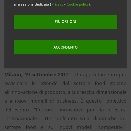
alla sezione dedicata (
Privacy
-
Cookie policy
).
• L’incontro dedicato all’innovazione, alle esperienze
PIÙ OPZIONI
imprenditoriali e alla crescita internazionale del
comparto alimentare
• Presentato lo studio del Servizio Studi e Ricerche di
ACCONSENTO
Intesa Sanpaolo
Milano, 19 settembre 2012
– Un appuntamento per
avvicinare le aziende del settore food italiano
all’innovazione di prodotto, alla crescita dimensionale
e a nuovi modelli di business. È questo l’obiettivo
dell’evento “Percorsi innovativi per la crescita
internazionale – Un confronto sulle dinamiche del
settore food e sui nuovi modelli competitivi”,