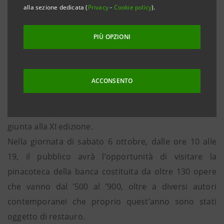
alla sezione dedicata (
Privacy
-
Cookie policy
).
Pesaro, 3 ottobre 2012
. Porte aperte al pubblico nel
segno di Simone Cantarini al Centro Direzionale della
PIÙ OPZIONI
Banca dell’Adriatico, in Via Gagarin 216 a Pesaro.
Anche quest’anno la banca aderisce a “Invito a
ACCONSENTO
Palazzo”, la manifestazione promossa dall’ABI sotto
l’alto Patronato del Presidente della Repubblica
giunta alla XI edizione.
Nella giornata di sabato 6 ottobre, dalle ore 10 alle
19, il pubblico avrà l’opportunità di visitare la
pinacoteca della banca costituita da oltre 130 opere
che vanno dal ’500 al ’900, oltre a diversi autori
contemporanei che proprio quest’anno sono stati
oggetto di restauro.