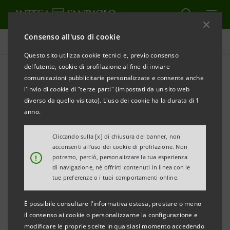
Consenso all'uso di cookie
Comunicati stampa
Questo sito utilizza cookie tecnici e, previo consenso
dell’utente, cookie di profilazione al fine di inviare
STAMPA
AGGIORNA
comunicazioni pubblicitarie personalizzate e consente anche
COMUNICATO STAMPA
l'invio di cookie di "terze parti" (impostati da un sito web
diverso da quello visitato). L'uso dei cookie ha la durata di 1
anno.
Sabato 6 ottobre dalle 10 alle 19
Cliccando sulla [x] di chiusura del banner, non
acconsenti all’uso dei cookie di profilazione. Non
INVITO A PALAZZO: BANCA DELL’ADRIATICO APRE
!
potremo, perciò, personalizzare la tua esperienza
LE COLLEZIONI D’ARTE PER CELEBRARE I 400 ANNI
di navigazione, né offrirti contenuti in linea con le
tue preferenze o i tuoi comportamenti online.
DELLA NASCITA DI SIMONE CANTARINI
È possibile consultare l'informativa estesa, prestare o meno
Il direttore Dal Mas: “Attenzione e vicinanza al
il consenso ai cookie o personalizzarne la configurazione e
modificare le proprie scelte in qualsiasi momento accedendo
territorio dove operiamo”