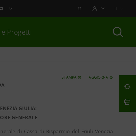
NOTIFICHE
IT
ZI
AREA UTENTE
 e Progetti
per chiudere
STAMPA
AGGIORNA
PA
ENEZIA GIULIA:
TORE GENERALE
erale di Cassa di Risparmio del Friuli Venezia