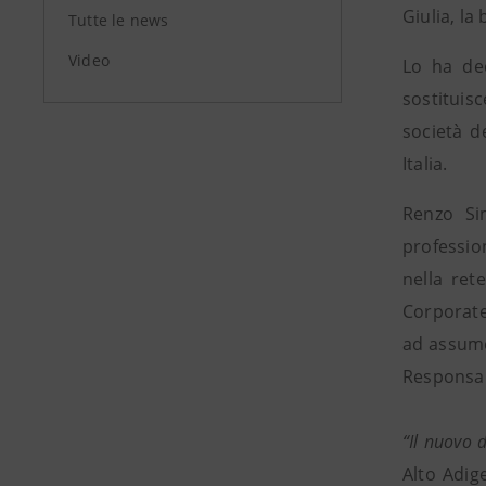
Giulia, la
Tutte le news
Video
Lo ha dec
sostituis
società d
Italia.
Renzo Si
professio
nella ret
Corporate 
ad assumer
Responsab
“Il nuovo d
Alto Adig