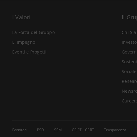
I Valori
Il Gr
La Forza del Gruppo
Chi Si
L' Impegno
Investo
Eventi e Progetti
Govern
Sosteni
Sociale
Resear
Newsr
Career
Fornitori
PSD
SSM
CSIRT - CERT
Trasparenza