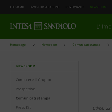
CHI SIAMO
INVESTOR RELATIONS
GOVERNANCE
NEWSROOM
L’ Im
Homepage
Newsroom
Comunicati stampa
NEWSROOM
Conoscere il Gruppo
Prospettive
Comunicati stampa
Press Kit
Udine, 22