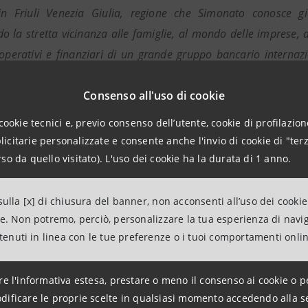
o in Friuli Venezia Giulia, regione che Simonato conosce 
 la stretta vicinanza alle famiglie, al mondo delle imprese, agl
operativi e finanziari di un grande gruppo bancario interna
urio ed il ringraziamento per la preziosa opera svolta in Cassa”
Consenso all'uso di cookie
sua il Presidente della Cassa di Risparmio del Friuli Ven
cookie tecnici e, previo consenso dell’utente, cookie di profilazione
damento in atto nella direzione generale della Cassa conferma 
citarie personalizzate e consente anche l'invio di cookie di "terz
ionale: nel momento in cui l’attuale Direttore Generale, Mauriz
so da quello visitato). L'uso dei cookie ha la durata di 1 anno.
n una Società operante a livello nazionale, è stata offerta al C
re nuovo Direttore Generale Renzo Simonato, che è profond
ulla [x] di chiusura del banner, non acconsenti all’uso dei cookie
a esperienza professionale nel comparto bancario e nella rela
ne. Non potremo, perciò, personalizzare la tua esperienza di navi
ntenuti in linea con le tue preferenze o i tuoi comportamenti onli
pressione”.
RIORI INFORMAZIONI
re l'informativa estesa, prestare o meno il consenso ai cookie o p
on i Media – Chiara Carlotti
dificare le proprie scelte in qualsiasi momento accedendo alla s