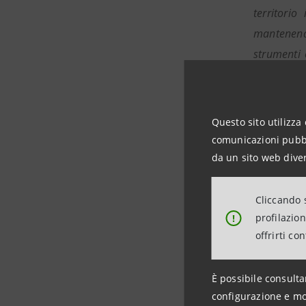
territori
mantenendo
strumenti 
nostro aug
Da parte 
Questo sito utilizza 
“l’avvicen
comunicazioni pubbli
realtà reg
da un sito web diver
incarico i
di nomina
Cliccando s
consolidat
profilazio
!
offrirti co
Cassa è es
PER ULTE
È possibile consulta
Rapporti c
configurazione e mo