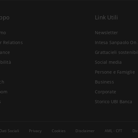
uppo
Link Utili
amo
Newsletter
r Relations
Intesa Sanpaolo On 
ance
Grattacieli sostenibi
bilità
Social media
Persone e Famiglie
ch
Business
oom
Corporate
s
Storico UBI Banca
Dati Sociali
Privacy
Cookies
Disclaimer
AML - CFT
Dic