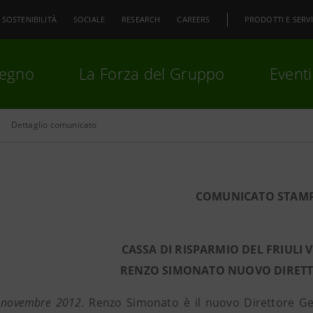
SOSTENIBILITÀ
SOCIALE
RESEARCH
CAREERS
PRODOTTI E SERVI
pegno
La Forza del Gruppo
Eventi
Dettaglio comunicato
premi
Invio
per cercare o
ESC
COMUNICATO STAM
CASSA DI RISPARMIO DEL FRIULI V
RENZO SIMONATO NUOVO DIRET
 novembre 2012
. Renzo Simonato è il nuovo Direttore Gen