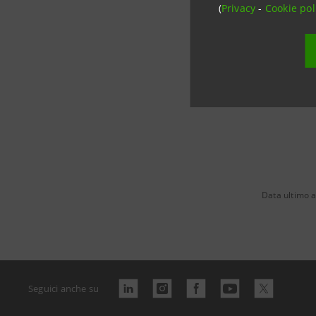
Tel. 049/
(
Privacy
-
Cookie pol
chiara.c
Data ultimo 
Seguici anche su