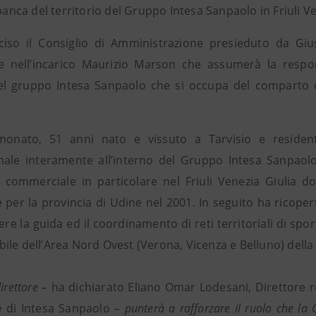
 banca del territorio del Gruppo Intesa Sanpaolo in Friuli Ve
iso il Consiglio di Amministrazione presieduto da Giu
ce nell’incarico Maurizio Marson che assumerà la respon
el gruppo Intesa Sanpaolo che si occupa del comparto del
monato, 51 anni nato e vissuto a Tarvisio e residen
nale interamente all’interno del Gruppo Intesa Sanpaolo
e commerciale in particolare nel Friuli Venezia Giulia dov
per la provincia di Udine nel 2001. In seguito ha ricoperto
e la guida ed il coordinamento di reti territoriali di sport
ile dell’Area Nord Ovest (Verona, Vicenza e Belluno) della
irettore –
ha dichiarato Eliano Omar Lodesani, Direttore re
e di Intesa Sanpaolo
– punterà a rafforzare il ruolo che la