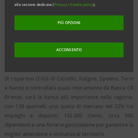
alla sezione dedicata (
Privacy
-
Cookie policy
).
• 138 sportelli in tutta l’Umbria, 192.000 clienti
• 3,3 miliardi di crediti alla clientela e 5 miliardi di
PIÙ OPZIONI
attività finanziarie gestite
Terni, 23 novembre 2012
- Il 26 novembre è la data
ACCONSENTO
ufficiale di partenza della nuova banca del gruppo
Intesa Sanpaolo in Umbria: Casse di Risparmio
dell’Umbria SpA, frutto della fusione di quattro casse
di risparmio (Città di Castello, Foligno, Spoleto, Terni
e Narni) e controllata quasi interamente da Banca CR
Firenze, sarà la banca più importante nella regione,
con 138 sportelli, una quota di mercato del 22% tra
impieghi e depositi, 192.000 clienti, circa 900
dipendenti e una forte organizzazione per garantire la
miglior attenzione e vicinanza al territorio.