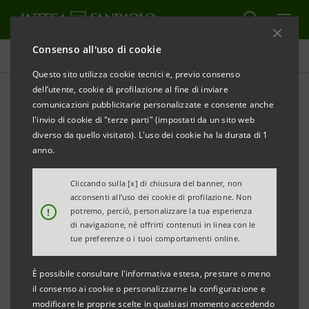
Consenso all'uso di cookie
Comunicati stampa
Questo sito utilizza cookie tecnici e, previo consenso
dell’utente, cookie di profilazione al fine di inviare
STAMPA
AGGIORNA
comunicazioni pubblicitarie personalizzate e consente anche
Prende avvio la nuova banca del Gruppo Intesa
l'invio di cookie di "terze parti" (impostati da un sito web
Sanpaolo in Umbria
diverso da quello visitato). L'uso dei cookie ha la durata di 1
anno.
CASSE DI RISPARMIO DELL’UMBRIA:
Cliccando sulla [x] di chiusura del banner, non
acconsenti all’uso dei cookie di profilazione. Non
!
potremo, perciò, personalizzare la tua esperienza
UN’UNICA GRANDE BANCA DEL TERRITORIO
di navigazione, né offrirti contenuti in linea con le
tue preferenze o i tuoi comportamenti online.
• Il 26 novembre è la data ufficiale dell’avvio della
nuova Spa
È possibile consultare l'informativa estesa, prestare o meno
• Vanni Bovi sarà il Direttore Generale
il consenso ai cookie o personalizzarne la configurazione e
modificare le proprie scelte in qualsiasi momento accedendo
• La sede legale è a Terni, sede operativa a Spoleto