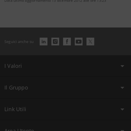
Data ultimo aggiornamento 13 dicembre 2012 alle ore 13:23
Seguici anche su
I Valori
Il Gruppo
Link Utili
Area Utente