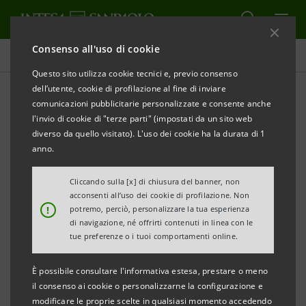
Consenso all'uso di cookie
Comunicati stampa
Questo sito utilizza cookie tecnici e, previo consenso
dell’utente, cookie di profilazione al fine di inviare
STAMPA
AGGIORNA
comunicazioni pubblicitarie personalizzate e consente anche
l'invio di cookie di "terze parti" (impostati da un sito web
COMUNICATO STAMPA
diverso da quello visitato). L'uso dei cookie ha la durata di 1
anno.
ACCORDO ANCE MARCHE-BANCA DELL’ADRIATICO E
CARISAP PER IL RILANCIO DEL SETTORE EDILE
Cliccando sulla [x] di chiusura del banner, non
acconsenti all’uso dei cookie di profilazione. Non
!
potremo, perciò, personalizzare la tua esperienza
di navigazione, né offrirti contenuti in linea con le
Nuove risorse per gestire gli investimenti in corso e le
tue preferenze o i tuoi comportamenti online.
nuove iniziative immobiliari proposte dalle imprese
È possibile consultare l'informativa estesa, prestare o meno
Ance.
il consenso ai cookie o personalizzarne la configurazione e
Attenzione per gli interventi volti a migliorare
modificare le proprie scelte in qualsiasi momento accedendo