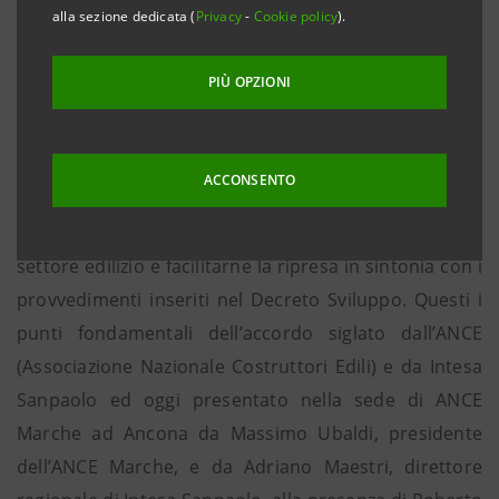
l’efficienza energetica e l’eco-sostenibilità del
alla sezione dedicata (
Privacy
-
Cookie policy
).
patrimonio immobiliare.
Innovazione, internazionalizzazione, reti d’impresa e
PIÙ OPZIONI
formazione come leve per la crescita delle imprese
italiane.
ACCONSENTO
Ancona, 13 dicembre 2012
. Contrastare la crisi del
settore edilizio e facilitarne la ripresa in sintonia con i
provvedimenti inseriti nel Decreto Sviluppo. Questi i
punti fondamentali dell’accordo siglato dall’ANCE
(Associazione Nazionale Costruttori Edili) e da Intesa
Sanpaolo ed oggi presentato nella sede di ANCE
Marche ad Ancona da Massimo Ubaldi, presidente
dell’ANCE Marche, e da Adriano Maestri, direttore