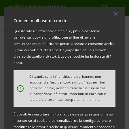
Consenso all'uso di cookie
Comunicati stampa
Questo sito utilizza cookie tecnici e, previo consenso
dell’utente, cookie di profilazione al fine di inviare
STAMPA
AGGIORNA
comunicazioni pubblicitarie personalizzate e consente anche
• Poli tecnologici laziali: cresce del +13,3% l’export nel
l'invio di cookie di "terze parti" (impostati da un sito web
terzo trimestre 2012
diverso da quello visitato). L'uso dei cookie ha la durata di 1
• Nel terzo trimestre è il polo farmaceutico a trainare
anno.
l’export regionale con un incremento del +19,4%
Cliccando sulla [x] di chiusura del banner, non
• Ancora critica la situazione sul mercato del lavoro
acconsenti all’uso dei cookie di profilazione. Non
!
potremo, perciò, personalizzare la tua esperienza
di navigazione, né offrirti contenuti in linea con le
tue preferenze o i tuoi comportamenti online.
È possibile consultare l'informativa estesa, prestare o meno
Roma, 17 gennaio 2013 –
Il terzo trimestre conferma
il consenso ai cookie o personalizzarne la configurazione e
il buon andamento dei poli tecnologici laziali
che
modificare le proprie scelte in qualsiasi momento accedendo