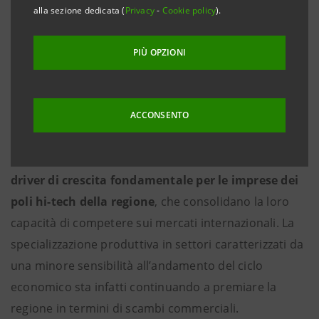
hanno chiuso
con una crescita (tendenziale) delle
alla sezione dedicata (
Privacy
-
Cookie policy
).
esportazioni del 13,3%
; risultato che si conferma
migliore rispetto alla media nazionale (+2,3%).
A
PIÙ OPZIONI
trainare la performance del Lazio continua ad
essere il polo farmaceutico
(+19,4%); bene anche
l’ICT (+6%), mentre evidenzia un calo il polo
ACCONSENTO
aereonautico (-8,1%). A fronte di una domanda
interna debole,
l’export continua a rappresentare il
driver di crescita fondamentale per le imprese dei
poli hi-tech della regione
, che consolidano la loro
capacità di competere sui mercati internazionali. La
specializzazione produttiva in settori caratterizzati da
una minore sensibilità all’andamento del ciclo
economico sta infatti continuando a premiare la
regione in termini di scambi commerciali.