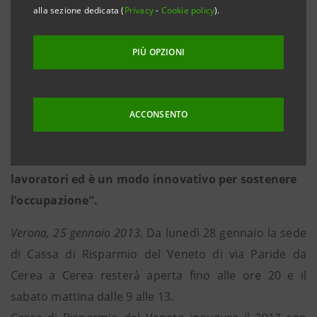
nuove iniziative dedicate alle varie tipologie di
alla sezione dedicata (
Privacy
-
Cookie policy
).
clientela, maggiore integrazione tra canali
tradizionali e diretti
PIÙ OPZIONI
Il direttore di Area Mauro Federzoni: “Vogliamo
essere sempre più vicini ai clienti, anche la sera e il
sabato nelle filiali e con i canali diretti 24 ore su
ACCONSENTO
24, 7 giorni alla settimana. Il nuovo modello di
servizio è segno di grande consapevolezza dei
lavoratori ed è un modo innovativo per sostenere
l’occupazione”.
Verona, 25 gennaio 2013.
Da lunedì 28 gennaio la sede
di Cassa di Risparmio del Veneto di via Paride da
Cerea a Cerea resterà aperta fino alle ore 20 e il
sabato mattina dalle 9 alle 13.