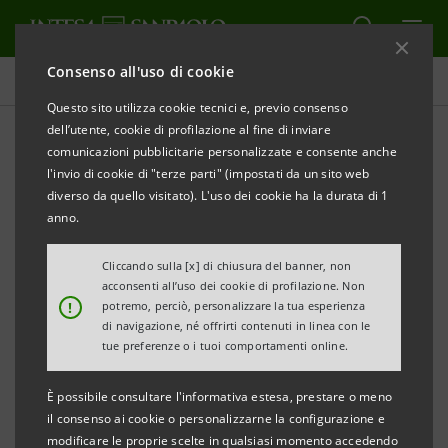
Consenso all'uso di cookie
Comunicati stampa
Questo sito utilizza cookie tecnici e, previo consenso
dell’utente, cookie di profilazione al fine di inviare
STAMPA
AGGIORNA
comunicazioni pubblicitarie personalizzate e consente anche
COMUNICATO STAMPA
l'invio di cookie di "terze parti" (impostati da un sito web
diverso da quello visitato). L'uso dei cookie ha la durata di 1
anno.
CASSA DI RISPARMIO DEL VENETO: LA SEDE DI
CEREA APERTA FINO ALLE 20 E ANCHE IL SABATO
Cliccando sulla [x] di chiusura del banner, non
acconsenti all’uso dei cookie di profilazione. Non
PIÙ VICINI AL CLIENTE: NUOVO IMPULSO A
!
potremo, perciò, personalizzare la tua esperienza
PRODUTTIVITÀ E COMPETITIVITÀ; INNOVAZIONE E
di navigazione, né offrirti contenuti in linea con le
tue preferenze o i tuoi comportamenti online.
SOSTEGNO ALL’OCCUPAZIONE
È possibile consultare l'informativa estesa, prestare o meno
Apertura fino alle 20 e il sabato mattina; i gestori
il consenso ai cookie o personalizzarne la configurazione e
raggiungeranno i clienti anche “a domicilio”,
modificare le proprie scelte in qualsiasi momento accedendo